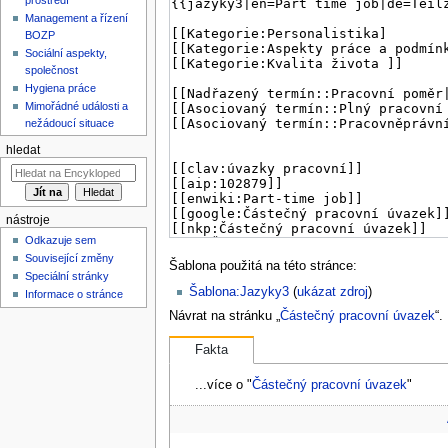
Management a řízení
BOZP
Sociální aspekty,
společnost
Hygiena práce
Mimořádné události a
nežádoucí situace
hledat
nástroje
Odkazuje sem
Související změny
Šablona použitá na této stránce:
Speciální stránky
Šablona:Jazyky3
(
ukázat zdroj
)
Informace o stránce
Návrat na stránku „
Částečný pracovní úvazek
“.
Fakta
...více o "
Částečný pracovní úvazek
"