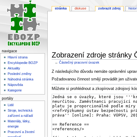
stránka
diskuse
zobrazit zdroj
histor
navigace
Zobrazení zdroje stránky
Hlavní strana
←
Částečný pracovní úvazek
Encyklopedie BOZP
Aktuality
Skočit
Skočit
Z následujícího důvodu nemáte oprávnění upravi
Poslední změny
na
na
Požadovanou činnost smějí provádět jen uživat
Náhodná stránka
navigaci
vyhledávání
Nápověda
Můžete si prohlédnout a zkopírovat zdrojový kód
Kategorie
portály
Lidé
Stroje, technická
zařízení a nářadí
Materiály, látky,
energie
Pracovní a životní
prostředí