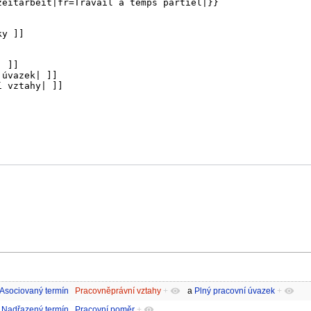
Asociovaný termín
Pracovněprávní vztahy
+
a
Plný pracovní úvazek
+
Nadřazený termín
Pracovní poměr
+