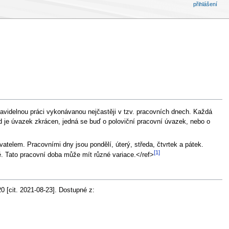
přihlášení
videlnou práci vykonávanou nejčastěji v tzv. pracovních dnech. Každá
kud je úvazek zkrácen, jedná se buď o poloviční pracovní úvazek, nebo o
lem. Pracovními dny jsou pondělí, úterý, středa, čtvrtek a pátek.
[1]
ě. Tato pracovní doba může mít různé variace.</ref>
0 [cit. 2021-08-23]. Dostupné z: