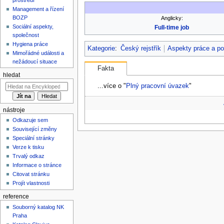
Management a řízení
BOZP
Anglicky:
Sociální aspekty,
Full-time job
společnost
Hygiena práce
Kategorie
:
Český rejstřík
Aspekty práce a p
Mimořádné události a
nežádoucí situace
Fakta
hledat
...více o "
Plný pracovní úvazek
"
nástroje
Odkazuje sem
Související změny
Speciální stránky
Verze k tisku
Trvalý odkaz
Informace o stránce
Citovat stránku
Projít vlastnosti
reference
Souborný katalog NK
Praha