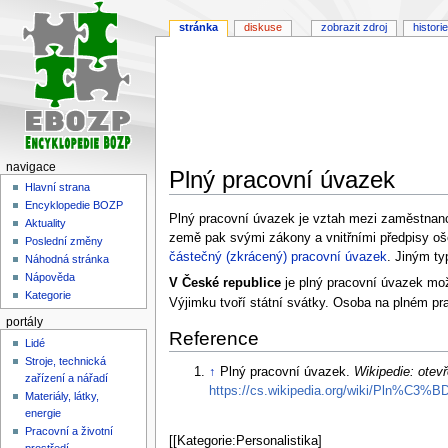
stránka
diskuse
zobrazit zdroj
historie
navigace
Plný pracovní úvazek
Hlavní strana
Encyklopedie BOZP
Skočit
Skočit
Plný pracovní úvazek je vztah mezi zaměstnanc
Aktuality
na
na
země pak svými zákony a vnitřními předpisy ošet
Poslední změny
navigaci
vyhledávání
částečný (zkrácený) pracovní úvazek
. Jiným ty
Náhodná stránka
Nápověda
V České republice
je plný pracovní úvazek mož
Kategorie
Výjimku tvoří státní svátky. Osoba na plném pr
portály
Reference
Lidé
Stroje, technická
↑
Plný pracovní úvazek.
Wikipedie: otev
zařízení a nářadí
https://cs.wikipedia.org/wiki/Pln%
Materiály, látky,
energie
Pracovní a životní
[[Kategorie:Personalistika]
prostředí