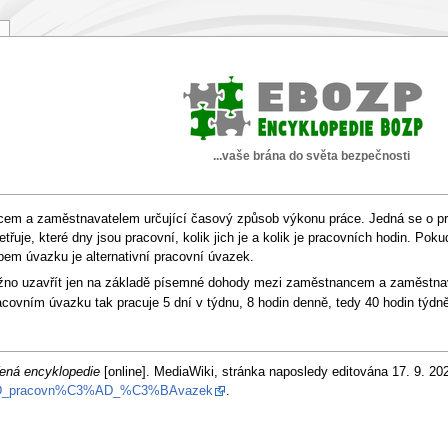
...vaše brána do světa bezpečnosti
em a zaměstnavatelem určující časový způsob výkonu práce. Jedná se o pra
řuje, které dny jsou pracovní, kolik jich je a kolik je pracovních hodin. Po
pem úvazku je alternativní pracovní úvazek.
no uzavřít jen na základě písemné dohody mezi zaměstnancem a zaměstnavate
acovním úvazku tak pracuje 5 dní v týdnu, 8 hodin denně, tedy 40 hodin týdn
řená encyklopedie
[online]. MediaWiki, stránka naposledy editována 17. 9. 202
C3%BD_pracovn%C3%AD_%C3%BAvazek
.