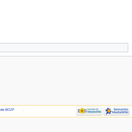
edie BOZP
.