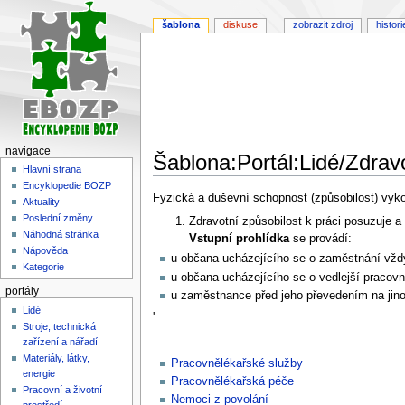
šablona
diskuse
zobrazit zdroj
histori
navigace
Šablona:Portál:Lidé/Zdravo
Hlavní strana
Encyklopedie BOZP
Skočit
Skočit
Fyzická a duševní schopnost (způsobilost) vyko
Aktuality
na
na
Poslední změny
Zdravotní způsobilost k práci posuzuje a
navigaci
vyhledávání
Náhodná stránka
Vstupní prohlídka
se provádí:
Nápověda
u občana ucházejícího se o zaměstnání vžd
Kategorie
u občana ucházejícího se o vedlejší pracov
portály
u zaměstnance před jeho převedením na jino
Lidé
'
Stroje, technická
zařízení a nářadí
Materiály, látky,
Pracovnělékařské služby
energie
Pracovnělékařská péče
Pracovní a životní
Nemoci z povolání
prostředí