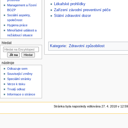
Lékařské prohlídky
Management a řízení
Zařízení závodní preventivní péče
BOZP
Sociální aspekty,
Státní zdravotní dozor
společnost
Hygiena práce
Mimořádné události a
nežádoucí situace
hledat
Kategorie
:
Zdravotní způsobilost
nástroje
Odkazuje sem
Související změny
Speciální stránky
Verze k tisku
Trvalý odkaz
Informace o stránce
Stránka byla naposledy editována 27. 4. 2018 v 12:59