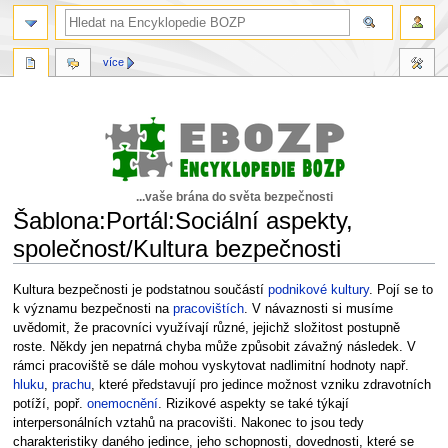
více
...vaše brána do světa bezpečnosti
Šablona:Portál:Sociální aspekty,
společnost/Kultura bezpečnosti
Skočit
Skočit
Kultura bezpečnosti je podstatnou součástí
podnikové kultury
. Pojí se to
na
na
k významu bezpečnosti na
pracovištích
. V návaznosti si musíme
navigaci
vyhledávání
uvědomit, že pracovníci využívají různé, jejichž složitost postupně
roste. Někdy jen nepatrná chyba může způsobit závažný následek. V
rámci pracoviště se dále mohou vyskytovat nadlimitní hodnoty např.
hluku
,
prachu
, které představují pro jedince možnost vzniku zdravotních
potíží, popř.
onemocnění
. Rizikové aspekty se také týkají
interpersonálních vztahů na pracovišti. Nakonec to jsou tedy
charakteristiky daného jedince, jeho schopnosti, dovednosti, které se