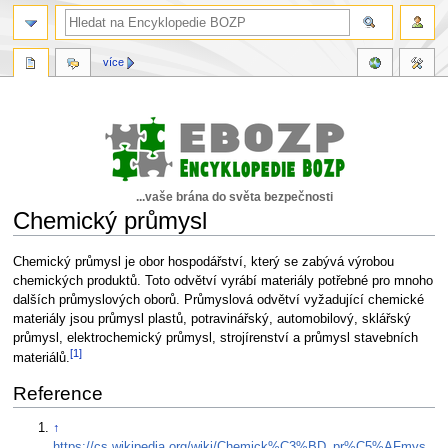
více
...vaše brána do světa bezpečnosti
Chemický průmysl
Skočit
Skočit
Chemický průmysl je obor hospodářství, který se zabývá výrobou
na
na
chemických produktů. Toto odvětví vyrábí materiály potřebné pro mnoho
navigaci
vyhledávání
dalších průmyslových oborů. Průmyslová odvětví vyžadující chemické
materiály jsou průmysl plastů, potravinářský, automobilový, sklářský
průmysl, elektrochemický průmysl, strojírenství a průmysl stavebních
[1]
materiálů.
Reference
↑
https://cs.wikipedia.org/wiki/Chemick%C3%BD_pr%C5%AFmys