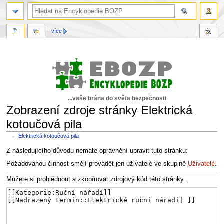
více
...vaše brána do světa bezpečnosti
Zobrazení zdroje stránky Elektrická
kotoučová pila
←
Elektrická kotoučová pila
Skočit
Skočit
Z následujícího důvodu nemáte oprávnění upravit tuto stránku:
na
na
Požadovanou činnost smějí provádět jen uživatelé ve skupině
Uživatelé
.
navigaci
vyhledávání
Můžete si prohlédnout a zkopírovat zdrojový kód této stránky.