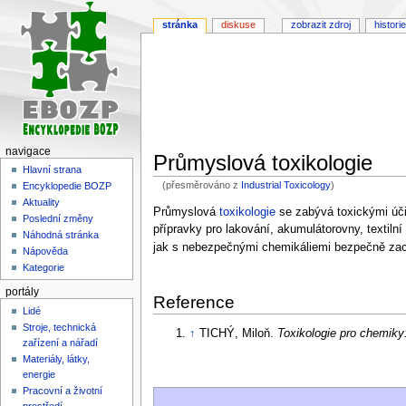
stránka
diskuse
zobrazit zdroj
historie
navigace
Průmyslová toxikologie
Hlavní strana
(přesměrováno z
Industrial Toxicology
)
Encyklopedie BOZP
Aktuality
Skočit
Skočit
Průmyslová
toxikologie
se zabývá toxickými účin
Poslední změny
na
na
přípravky pro lakování, akumulátorovny, textilní
Náhodná stránka
navigaci
vyhledávání
jak s nebezpečnými chemikáliemi bezpečně zac
Nápověda
Kategorie
portály
Reference
Lidé
Stroje, technická
↑
TICHÝ, Miloň.
Toxikologie pro chemiky:
zařízení a nářadí
Materiály, látky,
energie
Pracovní a životní
prostředí