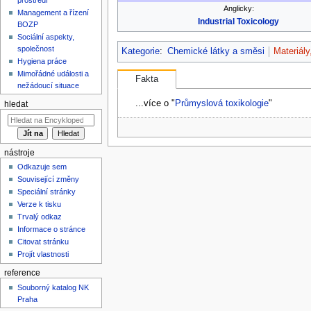
Anglicky:
Management a řízení
Industrial Toxicology
BOZP
Sociální aspekty,
společnost
Kategorie
:
Chemické látky a směsi
Materiály
Hygiena práce
Mimořádné události a
Fakta
nežádoucí situace
...více o "
Průmyslová toxikologie
"
hledat
nástroje
Odkazuje sem
Související změny
Speciální stránky
Verze k tisku
Trvalý odkaz
Informace o stránce
Citovat stránku
Projít vlastnosti
reference
Souborný katalog NK
Praha