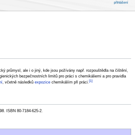
přihlášení
 průmysl, ale i o jiný, kde jsou požívány např. rozpouštědla na čištění,
gienických bezpečnostních limitů pro práci s chemikáliemi a pro pravidla
[1]
ní
, včetně následků
expozice
chemikáliím při práci.
998. ISBN 80-7184-625-2.