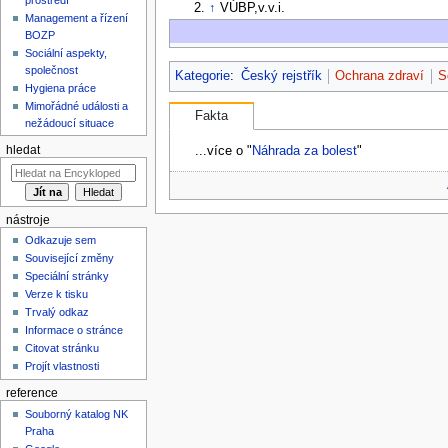
↑
VÚBP,v.v.i.
Management a řízení
BOZP
Sociální aspekty,
společnost
Kategorie
:
Český rejstřík
Ochrana zdraví
S
Hygiena práce
Mimořádné události a
Fakta
nežádoucí situace
...více o "
Náhrada za bolest
"
hledat
nástroje
Odkazuje sem
Související změny
Speciální stránky
Verze k tisku
Trvalý odkaz
Informace o stránce
Citovat stránku
Projít vlastnosti
reference
Souborný katalog NK
Praha