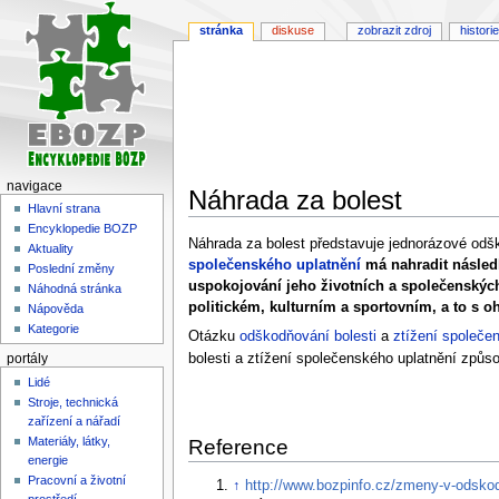
stránka
diskuse
zobrazit zdroj
historie
navigace
Náhrada za bolest
Hlavní strana
Encyklopedie BOZP
Skočit
Skočit
Náhrada za bolest představuje jednorázové odšk
Aktuality
na
na
společenského uplatnění
má nahradit následk
Poslední změny
navigaci
vyhledávání
uspokojování jeho životních a společenských
Náhodná stránka
politickém, kulturním a sportovním, a to s 
Nápověda
Kategorie
Otázku
odškodňování bolesti
a
ztížení společe
bolesti a ztížení společenského uplatnění způ
portály
Lidé
Stroje, technická
zařízení a nářadí
Materiály, látky,
Reference
energie
Pracovní a životní
↑
http://www.bozpinfo.cz/zmeny-v-odskod
prostředí