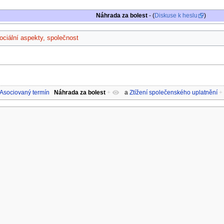
Náhrada za bolest
- (
Diskuse k heslu
)
ociální aspekty, společnost
Asociovaný termín
Náhrada za bolest
+
a
Ztížení společenského uplatnění
+