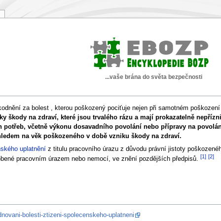
...vaše brána do světa bezpečnosti
odnění za bolest , kterou poškozený pociťuje nejen při samotném poškození z
y škody na zdraví, které jsou trvalého rázu a mají prokazatelně nepřízni
 potřeb, včetně výkonu dosavadního povolání nebo přípravy na povolání,
ohledem na věk poškozeného v době vzniku škody na zdraví.
nského uplatnění
z titulu pracovního úrazu z důvodu právní jistoty poškozen
[1]
[2]
sobené pracovním úrazem nebo nemocí, ve znění pozdějších předpisů.
novani-bolesti-ztizeni-spolecenskeho-uplatneni