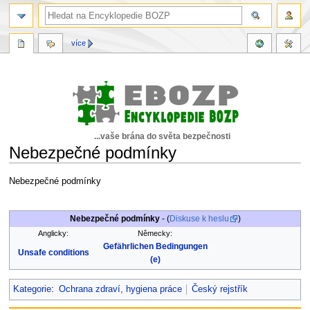
více
...vaše brána do světa bezpečnosti
Nebezpečné podmínky
Skočit
Skočit
Nebezpečné podmínky
na
na
navigaci
vyhledávání
Nebezpečné podmínky
- (
Diskuse k heslu
)
Anglicky:
Německy:
Gefährlichen Bedingungen
Unsafe conditions
(e)
Kategorie
:
Ochrana zdraví, hygiena práce
Český rejstřík