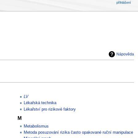
přihlášení
Nápověda
LV
Lékařská technika
Lékařství pro rizikové faktory
M
Metabolismus
Metoda posuzování rizika často opakované ruční manipulace