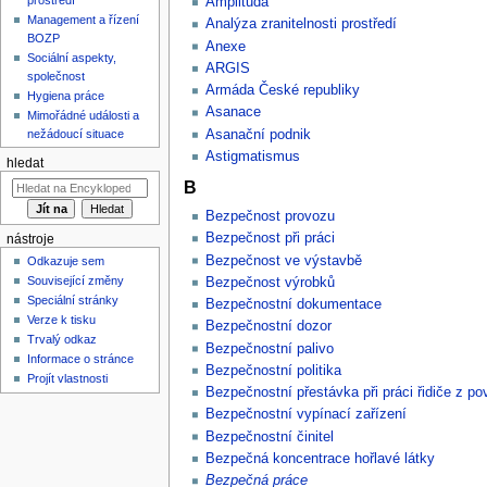
Amplituda
Management a řízení
Analýza zranitelnosti prostředí
BOZP
Anexe
Sociální aspekty,
ARGIS
společnost
Armáda České republiky
Hygiena práce
Asanace
Mimořádné události a
Asanační podnik
nežádoucí situace
Astigmatismus
hledat
B
Bezpečnost provozu
Bezpečnost při práci
nástroje
Bezpečnost ve výstavbě
Odkazuje sem
Související změny
Bezpečnost výrobků
Speciální stránky
Bezpečnostní dokumentace
Verze k tisku
Bezpečnostní dozor
Trvalý odkaz
Bezpečnostní palivo
Informace o stránce
Bezpečnostní politika
Projít vlastnosti
Bezpečnostní přestávka při práci řidiče z po
Bezpečnostní vypínací zařízení
Bezpečnostní činitel
Bezpečná koncentrace hořlavé látky
Bezpečná práce