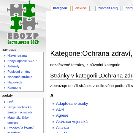
kategorie
diskuse
zobrazit zdroj
histo
navigace
Kategorie:Ochrana zdraví,
Hlavní strana
Encyklopedie BOZP
Skočit
Skočit
nezařazené termíny, z původní kategorie
Aktuality
na
na
Poslední změny
Stránky v kategorii „Ochrana zdr
navigaci
vyhledávání
Náhodná stránka
Nápověda
Zobrazuje se 76 stránek z celkového počtu 76 st
Kategorie
A
portály
Lidé
Adaptované osoby
Stroje, technická
ADR
zařízení a nářadí
Agrese
Materiály, látky,
Akvizice vojenská
energie
Aliance
Pracovní a životní
prostředí