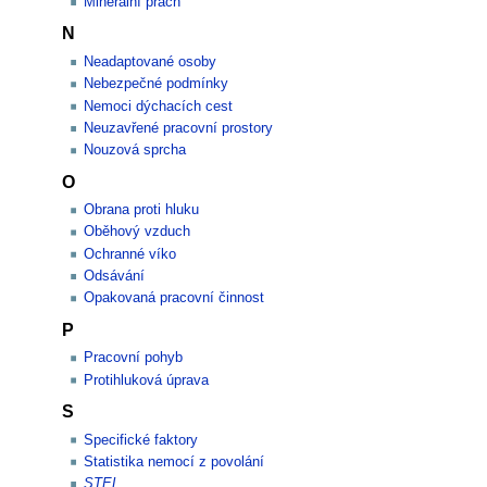
Minerální prach
N
Neadaptované osoby
Nebezpečné podmínky
Nemoci dýchacích cest
Neuzavřené pracovní prostory
Nouzová sprcha
O
Obrana proti hluku
Oběhový vzduch
Ochranné víko
Odsávání
Opakovaná pracovní činnost
P
Pracovní pohyb
Protihluková úprava
S
Specifické faktory
Statistika nemocí z povolání
STEL