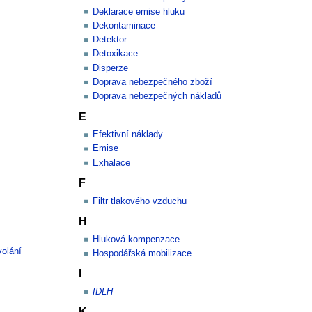
Deklarace emise hluku
Dekontaminace
Detektor
Detoxikace
Disperze
Doprava nebezpečného zboží
Doprava nebezpečných nákladů
E
Efektivní náklady
Emise
Exhalace
F
Filtr tlakového vzduchu
H
Hluková kompenzace
volání
Hospodářská mobilizace
I
IDLH
K