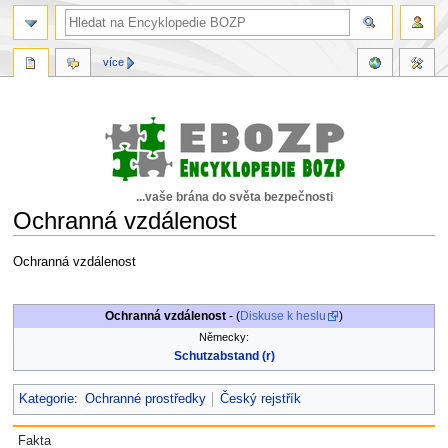
více
...vaše brána do světa bezpečnosti
Ochranná vzdálenost
Skočit
Skočit
Ochranná vzdálenost
na
na
navigaci
vyhledávání
Ochranná vzdálenost
- (
Diskuse k heslu
)
Německy:
Schutzabstand (r)
Kategorie
:
Ochranné prostředky
Český rejstřík
Fakta