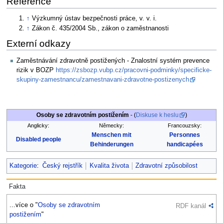
Reference
↑
Výzkumný ústav bezpečnosti práce, v. v. i.
↑
Zákon č. 435/2004 Sb., zákon o zaměstnanosti
Externí odkazy
Zaměstnávání zdravotně postižených - Znalostní systém prevence
rizik v BOZP
https://zsbozp.vubp.cz/pracovni-podminky/specificke-
skupiny-zamestnancu/zamestnavani-zdravotne-postizenych
Osoby se zdravotním postižením
- (
Diskuse k heslu
)
Anglicky:
Německy:
Francouzsky:
Menschen mit
Personnes
Disabled people
Behinderungen
handicapées
Kategorie
:
Český rejstřík
Kvalita života
Zdravotní způsobilost
Fakta
...více o "
Osoby se zdravotním
RDF kanál
postižením
"