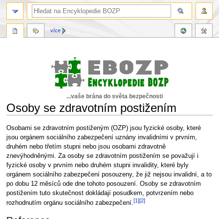
více
...vaše brána do světa bezpečnosti
Osoby se zdravotním postižením
Skočit
Skočit
Osobami se zdravotním postiženým (OZP) jsou fyzické osoby, které
na
na
jsou orgánem sociálního zabezpečení uznány invalidními v prvním,
navigaci
vyhledávání
druhém nebo třetím stupni nebo jsou osobami zdravotně
znevýhodněnými. Za osoby se zdravotním postižením se považují i
fyzické osoby v prvním nebo druhém stupni invalidity, které byly
orgánem sociálního zabezpečení posouzeny, že již nejsou invalidní, a to
po dobu 12 měsíců ode dne tohoto posouzení. Osoby se zdravotním
postižením tuto skutečnost dokládají posudkem, potvrzením nebo
[1]
[2]
rozhodnutím orgánu sociálního zabezpečení.