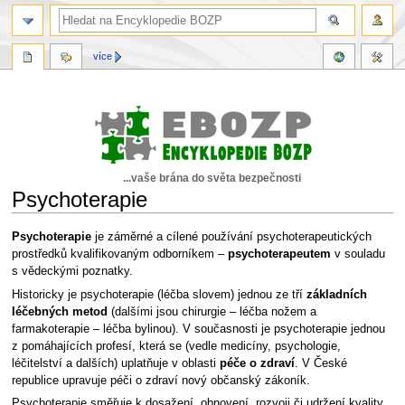
více
...vaše brána do světa bezpečnosti
Psychoterapie
Skočit
Skočit
Psychoterapie
je záměrné a cílené používání psychoterapeutických
na
na
prostředků kvalifikovaným odborníkem –
psychoterapeutem
v souladu
navigaci
vyhledávání
s vědeckými poznatky.
Historicky je psychoterapie (léčba slovem) jednou ze tří
základních
léčebných metod
(dalšími jsou chirurgie – léčba nožem a
farmakoterapie – léčba bylinou). V současnosti je psychoterapie jednou
z pomáhajících profesí, která se (vedle medicíny, psychologie,
léčitelství a dalších) uplatňuje v oblasti
péče o zdraví
. V České
republice upravuje péči o zdraví nový občanský zákoník.
Psychoterapie směřuje k dosažení, obnovení, rozvoji či udržení kvality