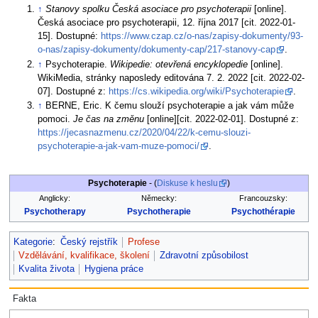
↑
Stanovy spolku Česká asociace pro psychoterapii
[online].
Česká asociace pro psychoterapii, 12. října 2017 [cit. 2022-01-
15]. Dostupné:
https://www.czap.cz/o-nas/zapisy-dokumenty/93-
o-nas/zapisy-dokumenty/dokumenty-cap/217-stanovy-cap
.
↑
Psychoterapie.
Wikipedie: otevřená encyklopedie
[online].
WikiMedia, stránky naposledy editována 7. 2. 2022 [cit. 2022-02-
07]. Dostupné z:
https://cs.wikipedia.org/wiki/Psychoterapie
.
↑
BERNE, Eric. K čemu slouží psychoterapie a jak vám může
pomoci.
Je čas na změnu
[online][cit. 2022-02-01]. Dostupné z:
https://jecasnazmenu.cz/2020/04/22/k-cemu-slouzi-
psychoterapie-a-jak-vam-muze-pomoci/
.
Psychoterapie
- (
Diskuse k heslu
)
Anglicky:
Německy:
Francouzsky:
Psychotherapy
Psychotherapie
Psychothérapie
Kategorie
:
Český rejstřík
Profese
Vzdělávání, kvalifikace, školení
Zdravotní způsobilost
Kvalita života
Hygiena práce
Fakta