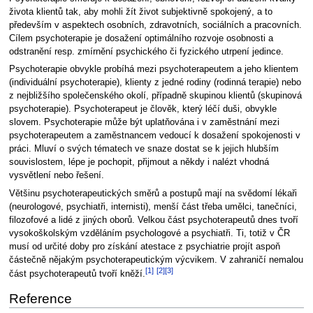
života klientů tak, aby mohli žít život subjektivně spokojený, a to
především v aspektech osobních, zdravotních, sociálních a pracovních.
Cílem psychoterapie je dosažení optimálního rozvoje osobnosti a
odstranění resp. zmírnění psychického či fyzického utrpení jedince.
Psychoterapie obvykle probíhá mezi psychoterapeutem a jeho klientem
(individuální psychoterapie), klienty z jedné rodiny (rodinná terapie) nebo
z nejbližšího společenského okolí, případně skupinou klientů (skupinová
psychoterapie). Psychoterapeut je člověk, který léčí duši, obvykle
slovem. Psychoterapie může být uplatňována i v zaměstnání mezi
psychoterapeutem a zaměstnancem vedoucí k dosažení spokojenosti v
práci. Mluví o svých tématech ve snaze dostat se k jejich hlubším
souvislostem, lépe je pochopit, přijmout a někdy i nalézt vhodná
vysvětlení nebo řešení.
Většinu psychoterapeutických směrů a postupů mají na svědomí lékaři
(neurologové, psychiatři, internisti), menší část třeba umělci, tanečníci,
filozofové a lidé z jiných oborů. Velkou část psychoterapeutů dnes tvoří
vysokoškolským vzděláním psychologové a psychiatři. Ti, totiž v ČR
musí od určité doby pro získání atestace z psychiatrie projít aspoň
částečně nějakým psychoterapeutickým výcvikem. V zahraničí nemalou
[1]
[2]
[3]
část psychoterapeutů tvoří kněží.
Reference