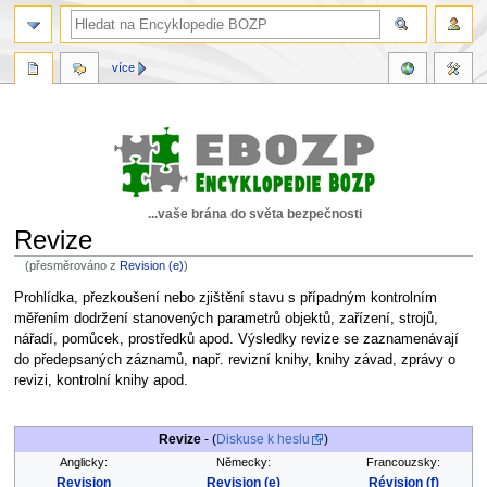
více
...vaše brána do světa bezpečnosti
Revize
(přesměrováno z
Revision (e)
)
Skočit
Skočit
Prohlídka, přezkoušení nebo zjištění stavu s případným kontrolním
na
na
měřením dodržení stanovených parametrů objektů, zařízení, strojů,
navigaci
vyhledávání
nářadí, pomůcek, prostředků apod. Výsledky revize se zaznamenávají
do předepsaných záznamů, např. revizní knihy, knihy závad, zprávy o
revizi, kontrolní knihy apod.
Revize
- (
Diskuse k heslu
)
Anglicky:
Německy:
Francouzsky:
Revision
Revision (e)
Révision (f)