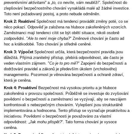
preventivními aktivitami
“ a „
to, co nevíte, vám neublíží
“. Společnost do
zlepšování bezpečnostního chování vynakládá malé až žádné investice.
Toto není požadovaný postoj, a proto nebude odměněn.
Krok 2: Reaktivní
Společnost má tendenci provádět změny poté, co se
něco pokazí. Odpověď je založena na hluboce zakořeněných vzorcích.
Zaměstnanci mají tendenci cítit se být obětí situace, nikoli osobně
zodpovědní. "
Ale to není moje chyba?
" Změnové chování je často ad
hoc a krátkodobé. Toto chování je středně ceněné.
Krok 3: Výpočet
Společnost určila, která bezpečnostní pravidla jsou
důležitá. Přijímá zranitelný přístup, přebírá odpovědnost, ale často je
veden vlastním zájmem. "
Co je to pro mě
?" Zapojení do bezpečnosti a
dodržování pravidel a zákonů je především úkolem (vrcholového)
managementu. Pozornost je věnována bezpečnosti a ochraně zdraví,
která je ceněna.
Krok 4: Proaktivní
Bezpečnost má vysokou prioritu a je hluboce
zakořeněná v provozu společnosti. Průběžně se investuje do zvyšování
povědomí o bezpečnosti a zaměstnanci se vyzývají, aby se navzájem
konfrontovali s nebezpečným chováním. Vylepšení jsou strukturálně
implementována a hodnocena. Tento přístup se vyznačuje proaktivitou a
iniciativou. Povědomí o bezpečnosti je považováno za vlastní
odpovědnost: „
Jak mohu přispět?
“. Tato forma chování je vysoce
ceněna.