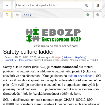
více
...vaše brána do světa bezpečnosti
Safety culture ladder
Verze z 18. 11. 2021, 12:21, kterou vytvořil
Verpa
(
diskuse
|
příspěvky
)
(
rozdíl
)
← Starší verze
| zobrazit aktuální verzi (rozdíl) | Novější verze → (rozdíl)
Skočit
Skočit
Safety culture ladder (dále SCL) je
metoda hodnocení
pro měření
na
na
povědomí o bezpečnosti a vědomého bezpečného jednání (kultura a
navigaci
vyhledávání
chování) ve společnostech. Důraz je kladen na
kulturu bezpečnosti
. SCL
má za cíl povzbudit společnosti a jejich dodavatele k vědomé bezpečné
práci. Čím vyšší je povědomí o bezpečnosti v organizaci, tím vyšší je
přiřazený žebříkový krok. SCL je základem certifikačního systému pro
různá odvětví, kde je fyzická bezpečnost větším rizikem.
SCL je doplňkovou normou k normám (např. OHSAS 180010, ISO
450010) pro objektivní měření postoje k bezpečnosti a ohraně zdraví při