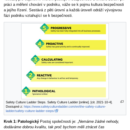
práci a měření chování v podniku, váže se k pojmu kultura bezpečnosti
a jejího řízení. Sestává z pěti úrovní a každá úroveň odráží vývojovou
fázi podniku vztahující se k bezpečnosti.
Safety Culture Ladder Steps. Safety Culture Ladder [online]. [cit. 2021-10-4].
Dostupné z:
https://www.safetycultureladder.com/en/the-safety-culture-
ladder/safety-culture-ladder-steps/
Krok 1: Patologický
Postoj společnosti je: „
Nemáme žádné nehody,
dodáváme dobrou kvalitu, tak proč bychom měli ztrácet čas