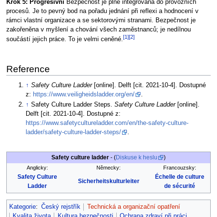
Krok 5: Progresivní
Bezpečnost je plně integrována do provozních
procesů. Je to pevný bod na pořadu jednání při reflexi a hodnocení v
rámci vlastní organizace a se sektorovými stranami. Bezpečnost je
zakořeněna v myšlení a chování všech zaměstnanců; je nedílnou
[1]
[2]
součástí jejich práce. To je velmi ceněné.
Reference
↑
Safety Culture Ladder
[online]. Delft [cit. 2021-10-4]. Dostupné
z:
https://www.veiligheidsladder.org/en/
.
↑
Safety Culture Ladder Steps.
Safety Culture Ladder
[online].
Delft [cit. 2021-10-4]. Dostupné z:
https://www.safetycultureladder.com/en/the-safety-culture-
ladder/safety-culture-ladder-steps/
.
Safety culture ladder
- (
Diskuse k heslu
)
Anglicky:
Německy:
Francouzsky:
Safety Culture
Échelle de culture
Sicherheitskulturleiter
Ladder
de sécurité
Kategorie
:
Český rejstřík
Technická a organizační opatření
Kvalita života
Kultura bezpečnosti
Ochrana zdraví při práci