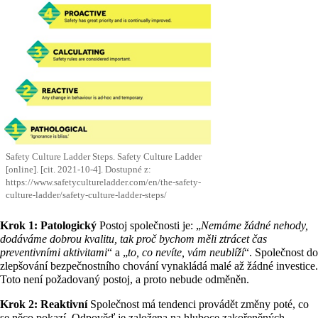
Safety Culture Ladder Steps. Safety Culture Ladder
[online]. [cit. 2021-10-4]. Dostupné z:
https://www.safetycultureladder.com/en/the-safety-
culture-ladder/safety-culture-ladder-steps/
Krok 1: Patologický
Postoj společnosti je: „
Nemáme žádné nehody,
dodáváme dobrou kvalitu, tak proč bychom měli ztrácet čas
preventivními aktivitami
“ a „
to, co nevíte, vám neublíží
“. Společnost do
zlepšování bezpečnostního chování vynakládá malé až žádné investice.
Toto není požadovaný postoj, a proto nebude odměněn.
Krok 2: Reaktivní
Společnost má tendenci provádět změny poté, co
se něco pokazí. Odpověď je založena na hluboce zakořeněných