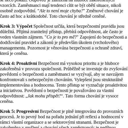
vzorcích. Zaměstnanci mají tendenci cítit se být obětí situace, nikoli
osobně zodpovědní. "
Ale to není moje chyba?
" Změnové chování je
často ad hoc a krátkodobé. Toto chování je středně ceněné.
Krok 3: Výpočet
Společnost určila, která bezpečnostní pravidla jsou
důležitá. Přijímá zranitelný přístup, přebírá odpovědnost, ale často je
veden vlastním zájmem. "
Co je to pro mě
?" Zapojení do bezpečnosti a
dodržování pravidel a zákonů je především úkolem (vrcholového)
managementu. Pozornost je věnována bezpečnosti a ochraně zdraví,
která je ceněna.
Krok 4: Proaktivní
Bezpečnost má vysokou prioritu a je hluboce
zakořeněná v provozu společnosti. Průběžně se investuje do zvyšování
povědomí o bezpečnosti a zaměstnanci se vyzývají, aby se navzájem
konfrontovali s nebezpečným chováním. Vylepšení jsou strukturálně
implementována a hodnocena. Tento přístup se vyznačuje proaktivitou
a iniciativou. Povědomí o bezpečnosti je považováno za vlastní
odpovědnost: „
Jak mohu přispět?
“. Tato forma chování je vysoce
ceněna.
Krok 5: Progresivní
Bezpečnost je plně integrována do provozních
procesů. Je to pevný bod na pořadu jednání při reflexi a hodnocení v
rámci vlastní organizace a se sektorovými stranami. Bezpečnost je
zakořeněna v myšlení a chování všech zaměstnanců; je nedílnou