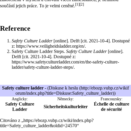
[1]
[2]
součástí jejich práce. To je velmi ceněné.
Reference
Safety Culture Ladder
[online]. Delft [cit. 2021-10-4]. Dostupné
z:
https://www.veiligheidsladder.org/en/
.
Safety Culture Ladder Steps.
Safety Culture Ladder
[online].
Delft [cit. 2021-10-4]. Dostupné z:
https://www.safetycultureladder.com/en/the-safety-culture-
ladder/safety-culture-ladder-steps/
.
Safety culture ladder
- (
Diskuse k heslu
)
Anglicky:
Německy:
Francouzsky:
Safety Culture
Échelle de culture
Sicherheitskulturleiter
Ladder
de sécurité
Citováno z „
https://ebozp.vubp.cz/wiki/index.php?
title=Safety_culture_ladder&oldid=24570
“