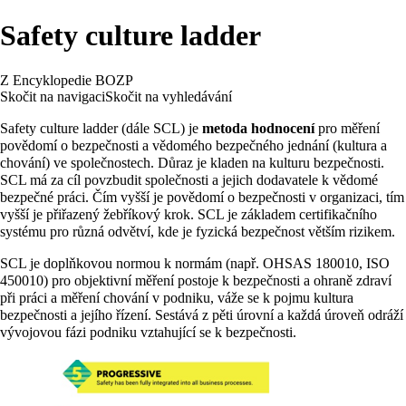
Safety culture ladder
Z Encyklopedie BOZP
Skočit na navigaci
Skočit na vyhledávání
Safety culture ladder (dále SCL) je
metoda hodnocení
pro měření
povědomí o bezpečnosti a vědomého bezpečného jednání (kultura a
chování) ve společnostech. Důraz je kladen na
kulturu bezpečnosti
.
SCL má za cíl povzbudit společnosti a jejich dodavatele k vědomé
bezpečné práci. Čím vyšší je povědomí o bezpečnosti v organizaci, tím
vyšší je přiřazený žebříkový krok. SCL je základem certifikačního
systému pro různá odvětví, kde je fyzická bezpečnost větším rizikem.
SCL je doplňkovou normou k normám (např. OHSAS 180010, ISO
450010) pro objektivní měření postoje k bezpečnosti a ohraně zdraví
při práci a měření chování v podniku, váže se k pojmu kultura
bezpečnosti a jejího řízení. Sestává z pěti úrovní a každá úroveň odráží
vývojovou fázi podniku vztahující se k bezpečnosti.