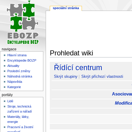
speciální stránka
navigace
Prohledat wiki
Hlavní strana
Encyklopedie BOZP
Skočit
Skočit
Řídící centrum
Aktuality
na
na
Poslední změny
navigaci
vyhledávání
Skrýt skupiny
Skrýt příchozí vlastnosti
Náhodná stránka
Nápověda
Kategorie
Asociova
portály
Lidé
Modifica
Stroje, technická
zařízení a nářadí
Materiály, látky,
energie
Pracovní a životní
prostředí