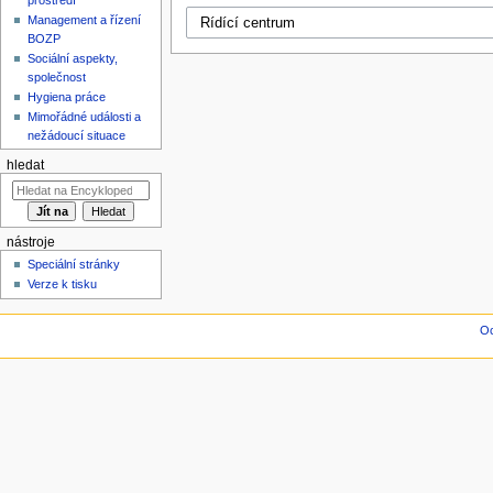
Management a řízení
BOZP
Sociální aspekty,
společnost
Hygiena práce
Mimořádné události a
nežádoucí situace
hledat
nástroje
Speciální stránky
Verze k tisku
Oc