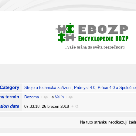
...vaše brána do světa bezpečnosti
Category
Stroje a technická zařízení
,
Průmysl 4.0, Práce 4.0 a Společno
ný termín
Dozorna
+
a
Velín
+
tion date
07:33:18, 26 březen 2018
+
Na tuto stránku neodkazují žádn