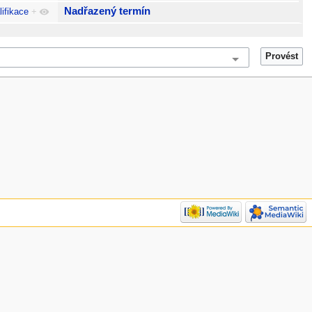
Nadřazený termín
lifikace
+