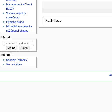
Management a řízení
BOZP
Sociální aspekty,
společnost
Hygiena práce
Mimořádné události a
nežádoucí situace
hledat
nástroje
Speciální stránky
Verze k tisku
Oc