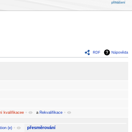
přihlášení
RDF
Nápověda
í kvalifikacee
+
a
Rekvalifikace
+
přesměrování
tion (e)
+