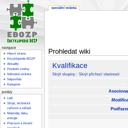
speciální stránka
navigace
Prohledat wiki
Hlavní strana
Encyklopedie BOZP
Skočit
Skočit
Kvalifikace
Aktuality
na
na
Poslední změny
navigaci
vyhledávání
Skrýt skupiny
Skrýt příchozí vlastnosti
Náhodná stránka
Nápověda
Kategorie
Asociova
portály
Lidé
Modifica
Stroje, technická
zařízení a nářadí
Podřaze
Materiály, látky,
energie
Pracovní a životní
prostředí