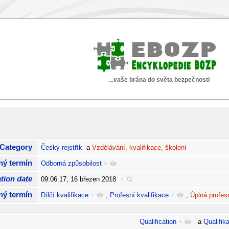
...vaše brána do světa bezpečnosti
Category
Český rejstřík
a
Vzdělávání, kvalifikace, školení
ný termín
Odborná způsobilost
+
tion date
09:06:17, 16 březen 2018
+
ný termín
Dílčí kvalifikace
+
,
Profesní kvalifikace
+
,
Úplná profesn
Qualification
+
a
Qualifika