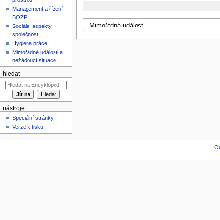
Management a řízení
BOZP
Sociální aspekty,
společnost
Hygiena práce
Mimořádné události a
nežádoucí situace
hledat
nástroje
Speciální stránky
Verze k tisku
Oc