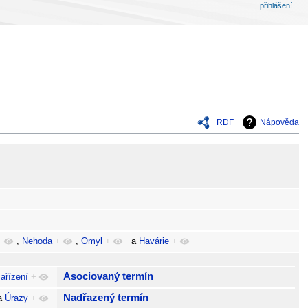
přihlášení
RDF
Nápověda
+
,
Nehoda
+
,
Omyl
+
a
Havárie
+
Asociovaný termín
ařízení
+
Nadřazený termín
a
Úrazy
+