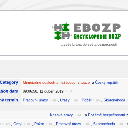
...vaše brána do světa bezpečnosti
Category
Mimořádné události a nežádoucí situace
a
Český rejstřík
tion date
09:06:58, 11 duben 2019
+
ný termín
Pracovní úrazy
+
,
Úrazy
+
,
Požár
+
,
Skoronehoda
Krizové stavy
+
a
Požárně bezpečnostní z
a
+
,
Omyl
+
,
Požár
+
,
Pracovní úrazy
+
,
Skoronehoda
+