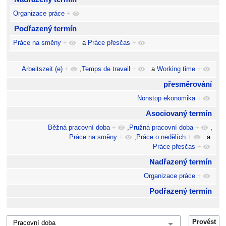
Organizace práce
+
Podřazený termín
Práce na směny
+
a
Práce přesčas
+
Arbeitszeit (e)
+
,
Temps de travail
+
a
Working time
+
přesměrování
Nonstop ekonomika
+
Asociovaný termín
Běžná pracovní doba
+
,
Pružná pracovní doba
+
,
Práce na směny
+
,
Práce o nedělích
+
a
Práce přesčas
+
Nadřazený termín
Organizace práce
+
Podřazený termín