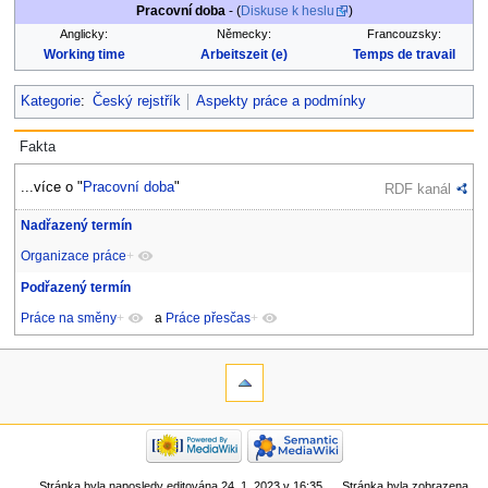
Pracovní doba
- (
Diskuse k heslu
)
Anglicky:
Německy:
Francouzsky:
Working time
Arbeitszeit (e)
Temps de travail
Kategorie
:
Český rejstřík
Aspekty práce a podmínky
Fakta
...více o "
Pracovní doba
"
RDF kanál
Nadřazený termín
Organizace práce
+
Podřazený termín
Práce na směny
+
a
Práce přesčas
+
Stránka byla naposledy editována 24. 1. 2023 v 16:35.
Stránka byla zobrazena