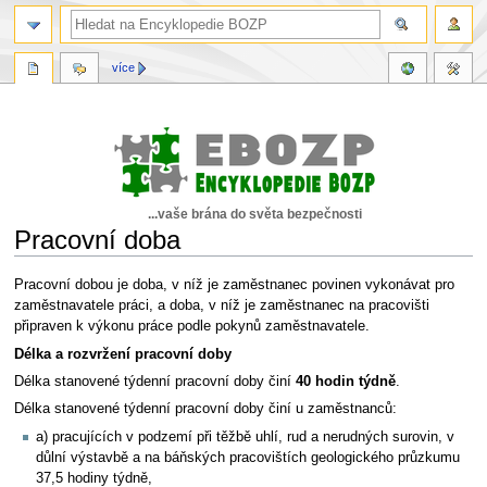
více
...vaše brána do světa bezpečnosti
Pracovní doba
Skočit
Skočit
Pracovní dobou je doba, v níž je zaměstnanec povinen vykonávat pro
na
na
zaměstnavatele práci, a doba, v níž je zaměstnanec na pracovišti
navigaci
vyhledávání
připraven k výkonu práce podle pokynů zaměstnavatele.
Délka a rozvržení pracovní doby
Délka stanovené týdenní pracovní doby činí
40 hodin týdně
.
Délka stanovené týdenní pracovní doby činí u zaměstnanců:
a) pracujících v podzemí při těžbě uhlí, rud a nerudných surovin, v
důlní výstavbě a na báňských pracovištích geologického průzkumu
37,5 hodiny týdně,