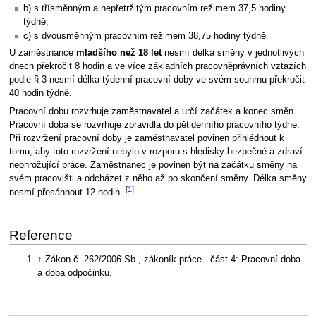
b) s třísměnným a nepřetržitým pracovním režimem 37,5 hodiny
týdně,
c) s dvousměnným pracovním režimem 38,75 hodiny týdně.
U zaměstnance
mladšího než 18 let
nesmí délka směny v jednotlivých
dnech překročit 8 hodin a ve více základních pracovněprávních vztazích
podle § 3 nesmí délka týdenní pracovní doby ve svém souhrnu překročit
40 hodin týdně.
Pracovní dobu rozvrhuje zaměstnavatel a určí začátek a konec směn.
Pracovní doba se rozvrhuje zpravidla do pětidenního pracovního týdne.
Při rozvržení pracovní doby je zaměstnavatel povinen přihlédnout k
tomu, aby toto rozvržení nebylo v rozporu s hledisky bezpečné a zdraví
neohrožující práce. Zaměstnanec je povinen být na začátku směny na
svém pracovišti a odcházet z něho až po skončení směny. Délka směny
[1]
nesmí přesáhnout 12 hodin.
Reference
↑
Zákon č. 262/2006 Sb., zákoník práce - část 4: Pracovní doba
a doba odpočinku.