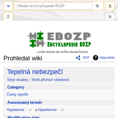
...vaše brána do světa bezpečnosti
Prohledat wiki
RDF
Nápověda
Skočit
Skočit
Tepelná nebezpečí
na
na
navigaci
vyhledávání
Skrýt skupiny
Skrýt příchozí vlastnosti
Category
Český rejstřík
Asociovaný termín
Hypotermie
+
a
Hypertermie
+
Modification date