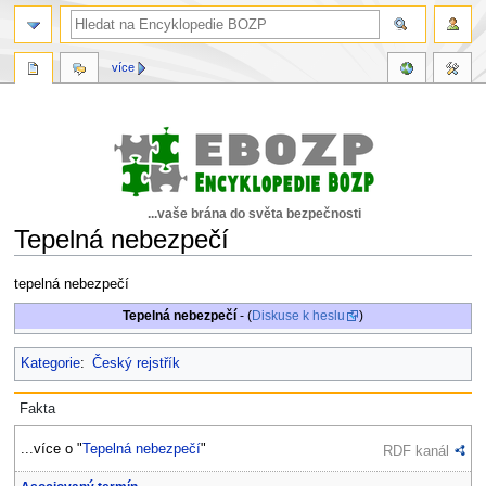
více
...vaše brána do světa bezpečnosti
Tepelná nebezpečí
Skočit
Skočit
tepelná nebezpečí
na
na
Tepelná nebezpečí
- (
Diskuse k heslu
)
navigaci
vyhledávání
Kategorie
:
Český rejstřík
Fakta
...více o "
Tepelná nebezpečí
"
RDF kanál