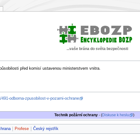
...vaše brána do světa bezpečnosti
působilosti před komisí ustavenou ministerstvem vnitra.
a/491-odborna-zpusobilost-v-pozarni-ochrane
Technik požární ochrany
- (
Diskuse k heslu
)
chrana
Profese
Český rejstřík