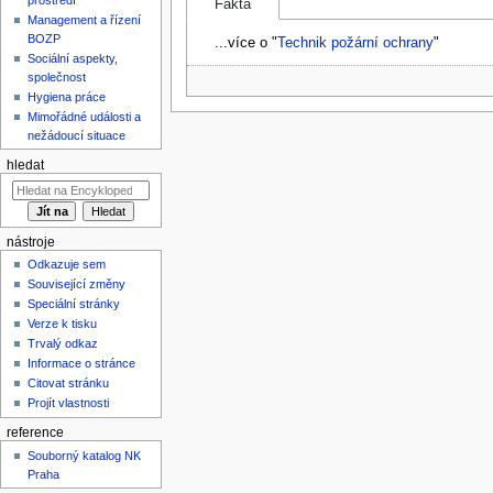
Fakta
Management a řízení
BOZP
...více o "
Technik požární ochrany
"
Sociální aspekty,
společnost
Hygiena práce
Mimořádné události a
nežádoucí situace
hledat
nástroje
Odkazuje sem
Související změny
Speciální stránky
Verze k tisku
Trvalý odkaz
Informace o stránce
Citovat stránku
Projít vlastnosti
reference
Souborný katalog NK
Praha