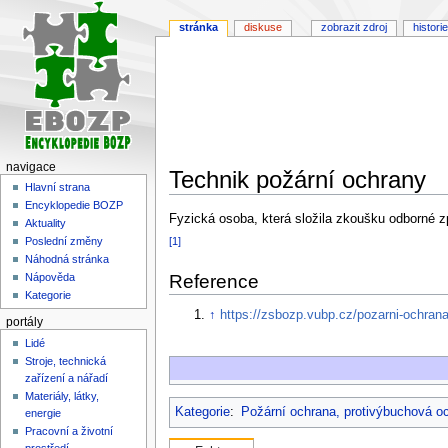
stránka
diskuse
zobrazit zdroj
historie
navigace
Technik požární ochrany
Hlavní strana
Encyklopedie BOZP
Skočit
Skočit
Fyzická osoba, která složila zkoušku odborné z
Aktuality
na
na
[1]
Poslední změny
navigaci
vyhledávání
Náhodná stránka
Reference
Nápověda
Kategorie
↑
https://zsbozp.vubp.cz/pozarni-ochran
portály
Lidé
Stroje, technická
zařízení a nářadí
Materiály, látky,
Kategorie
:
Požární ochrana, protivýbuchová o
energie
Pracovní a životní
prostředí