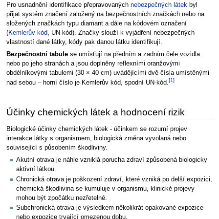
Pro usnadnění identifikace přepravovaných
nebezpečných látek
byl
přijat systém značení založený na bezpečnostních značkách nebo na
složených značkách typu diamant a dále na kódovém označení
(
Kemlerův kód
, UN-kód). Značky slouží k vyjádření nebezpečných
vlastností dané látky, kódy pak danou látku identifikují.
Bezpečnostní tabule
se umísťují na předním a zadním čele vozidla
nebo po jeho stranách a jsou doplněny reflexními oranžovými
obdélníkovými tabulemi (30 × 40 cm) uvádějícími dvě čísla umístěnými
[1]
nad sebou – horní číslo je Kemlerův kód, spodní UN-kód.
Účinky chemických látek a hodnocení rizik
Biologické účinky chemických látek - účinkem se rozumí projev
interakce látky s organismem, biologická změna vyvolaná nebo
související s působením škodliviny.
Akutní otrava je náhle vzniklá porucha zdraví způsobená biologicky
aktivní látkou.
Chronická otrava je poškození zdraví, které vzniká po delší expozici,
chemická škodlivina se kumuluje v organismu, klinické projevy
mohou být zpočátku nezřetelné.
Subchronická otrava je výsledkem několikrát opakované expozice
nebo expozice trvající omezenou dobu.