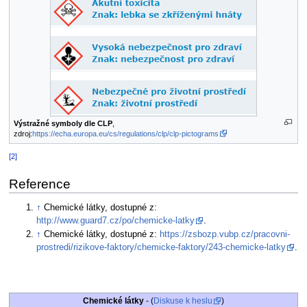
Výstražné symboly dle CLP
,
zdroj:
https://echa.europa.eu/cs/regulations/clp/clp-pictograms
[2]
Reference
↑
Chemické látky, dostupné z:
http://www.guard7.cz/po/chemicke-latky
.
↑
Chemické látky, dostupné z:
https://zsbozp.vubp.cz/pracovni-
prostredi/rizikove-faktory/chemicke-faktory/243-chemicke-latky
.
Chemické látky
- (
Diskuse k heslu
)