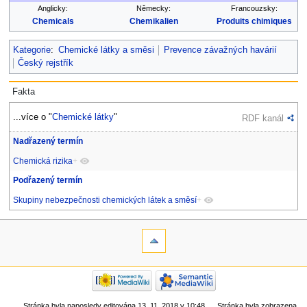
Anglicky:
Německy:
Francouzsky:
Chemicals
Chemikalien
Produits chimiques
Kategorie
:
Chemické látky a směsi
Prevence závažných havárií
Český rejstřík
Fakta
...více o "
Chemické látky
"
RDF kanál
Nadřazený termín
Chemická rizika
+
Podřazený termín
Skupiny nebezpečnosti chemických látek a směsí
+
Stránka byla naposledy editována 13. 11. 2018 v 10:48.
Stránka byla zobrazena