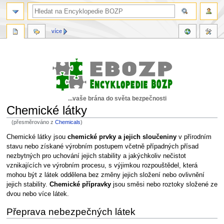
více
...vaše brána do světa bezpečnosti
Chemické látky
(přesměrováno z
Chemicals
)
Skočit
Skočit
Chemické látky jsou
chemické prvky a jejich sloučeniny
v přírodním
na
na
stavu nebo získané výrobním postupem včetně případných přísad
navigaci
vyhledávání
nezbytných pro uchování jejich stability a jakýchkoliv nečistot
vznikajících ve výrobním procesu, s výjimkou rozpouštědel, která
mohou být z látek oddělena bez změny jejich složení nebo ovlivnění
jejich stability.
Chemické přípravky
jsou směsi nebo roztoky složené ze
dvou nebo více látek.
Přeprava nebezpečných látek