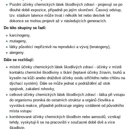
Pozdní účinky chemických látek škodlivých zdraví - projevují se po
dlouhé době expozice, případně po jejím skončení. Časový odstup,
tzv. stádium latence může trvat i několik let nebo desítek let
dokonce se mohou projevit až v následujících generacích.
Do této skupiny se řadí:
karcinogeny,
mutageny,
látky působící nepříznivě na reprodukci a vývoj (teratogeny),
alergeny.
Dále se rozlišují:
místní účinky chemických látek škodlivých zdraví - účinky v místě
kontaktu chemické škodliviny s tkání (leptavé účinky žíravin, louhů a
kyselin na kůži anebo dráždivé účinky oxidu siřičitého nebo chlóru na
dýchací systém). Dále se může jednat o podráždění až otok
spojivek, zakalení rohovky,
celkové účinky chemických látek škodlivých zdraví - látka při vstupu
do organismu proniká do ostatních struktur a orgánů člověka a
vyvolává reakce, případně poškozuje orgány vzdálené od původního
místa vstupu
kombinované účinky chemických škodlivin nebo aerosolů, vznikají
tehdy, vyskytují-li se na pracovišti v současné době dvě a více
škodlivin.