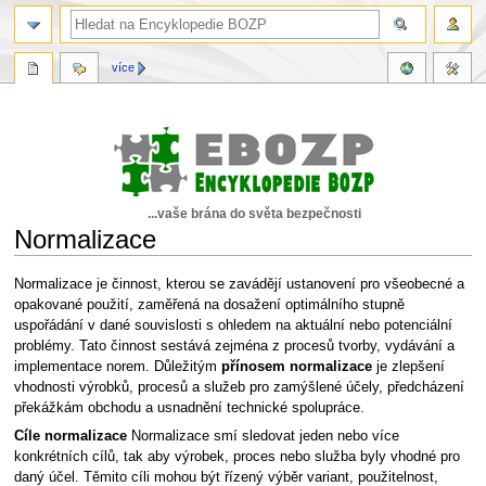
více
...vaše brána do světa bezpečnosti
Normalizace
Skočit
Skočit
Normalizace je činnost, kterou se zavádějí ustanovení pro všeobecné a
na
na
opakované použití, zaměřená na dosažení optimálního stupně
navigaci
vyhledávání
uspořádání v dané souvislosti s ohledem na aktuální nebo potenciální
problémy. Tato činnost sestává zejména z procesů tvorby, vydávání a
implementace norem. Důležitým
přínosem normalizace
je zlepšení
vhodnosti výrobků, procesů a služeb pro zamýšlené účely, předcházení
překážkám obchodu a usnadnění technické spolupráce.
Cíle normalizace
Normalizace smí sledovat jeden nebo více
konkrétních cílů, tak aby výrobek, proces nebo služba byly vhodné pro
daný účel. Těmito cíli mohou být řízený výběr variant, použitelnost,