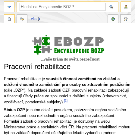
více
...vaše brána do světa bezpečnosti
Pracovní rehabilitace
Skočit
Skočit
Pracovní rehabilitace je
souvislá činnost zaměřená na získání a
na
na
udržení vhodného zaměstnání pro osoby se zdravotním postižením
navigaci
vyhledávání
(dále „OZP“). Na základě žádosti OZP pracovní rehabilitaci zabezpečují
a financují úřady práce ve spolupráci s dalšími subjekty (zdravotnické,
[1]
vzdělávací, poradenské subjekty).
Status OZP
je nutno doložit posudkem, potvrzením orgánu sociálního
zabezpečení nebo rozhodnutím orgánu sociálního zabezpečení.
Formulář žádosti o pracovní rehabilitaci je dostupný na webu
Ministerstva práce a sociálních věcí ČR. Na pracovní rehabilitaci mohou
být na základě doporučení ošetřujícího lékaře vydaného jménem