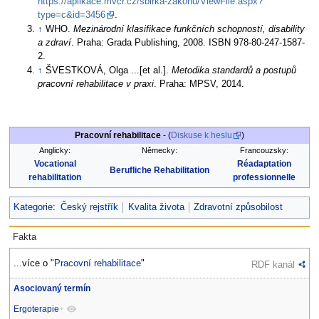
https://aplikace.mvcr.cz/sbirka-zakonu/ViewFile.aspx?
type=c&id=3456
.
↑
WHO.
Mezinárodní klasifikace funkčních schopností, disability
a zdraví
. Praha: Grada Publishing, 2008. ISBN 978-80-247-1587-
2.
↑
ŠVESTKOVÁ, Olga ...[et al.].
Metodika standardů a postupů
pracovní rehabilitace v praxi
. Praha: MPSV, 2014.
Pracovní rehabilitace
- (
Diskuse k heslu
)
Anglicky:
Německy:
Francouzsky:
Vocational
Réadaptation
Berufliche Rehabilitation
rehabilitation
professionnelle
Kategorie
:
Český rejstřík
Kvalita života
Zdravotní způsobilost
Fakta
...více o "
Pracovní rehabilitace
"
RDF kanál
Asociovaný termín
Ergoterapie
+