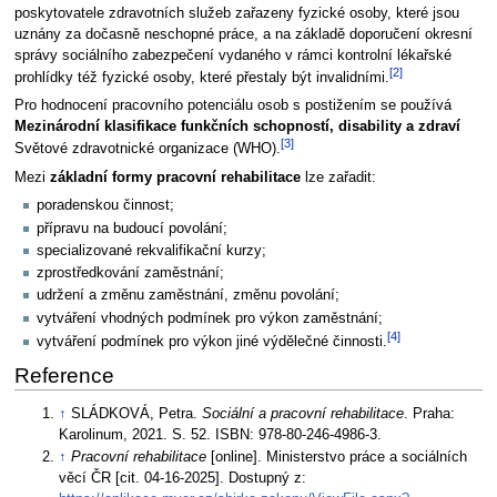
poskytovatele zdravotních služeb zařazeny fyzické osoby, které jsou
uznány za dočasně neschopné práce, a na základě doporučení okresní
správy sociálního zabezpečení vydaného v rámci kontrolní lékařské
[2]
prohlídky též fyzické osoby, které přestaly být invalidními.
Pro hodnocení pracovního potenciálu osob s postižením se používá
Mezinárodní klasifikace funkčních schopností, disability a zdraví
[3]
Světové zdravotnické organizace (WHO).
Mezi
základní formy pracovní rehabilitace
lze zařadit:
poradenskou činnost;
přípravu na budoucí povolání;
specializované rekvalifikační kurzy;
zprostředkování zaměstnání;
udržení a změnu zaměstnání, změnu povolání;
vytváření vhodných podmínek pro výkon zaměstnání;
[4]
vytváření podmínek pro výkon jiné výdělečné činnosti.
Reference
↑
SLÁDKOVÁ, Petra.
Sociální a pracovní rehabilitace
. Praha:
Karolinum, 2021. S. 52. ISBN: 978-80-246-4986-3.
↑
Pracovní rehabilitace
[online]. Ministerstvo práce a sociálních
věcí ČR [cit. 04-16-2025]. Dostupný z: