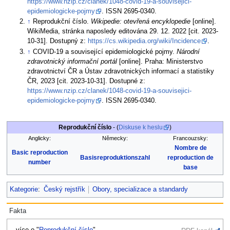
https://www.nzip.cz/clanek/1048-covid-19-a-souvisejici-
epidemiologicke-pojmy
. ISSN 2695-0340.
↑
Reprodukční číslo.
Wikipedie: otevřená encyklopedie
[online].
WikiMedia, stránka naposledy editována 29. 12. 2022 [cit. 2023-
10-31]. Dostupný z:
https://cs.wikipedia.org/wiki/Incidence
.
↑
COVID-19 a související epidemiologické pojmy.
Národní
zdravotnický informační portál
[online]. Praha: Ministerstvo
zdravotnictví ČR a Ústav zdravotnických informací a statistiky
ČR, 2023 [cit. 2023-10-31]. Dostupné z:
https://www.nzip.cz/clanek/1048-covid-19-a-souvisejici-
epidemiologicke-pojmy
. ISSN 2695-0340.
Reprodukční číslo
- (
Diskuse k heslu
)
Anglicky:
Německy:
Francouzsky:
Nombre de
Basic reproduction
Basisreproduktionszahl
reproduction de
number
base
Kategorie
:
Český rejstřík
Obory, specializace a standardy
Fakta
...více o "
Reprodukční číslo
"