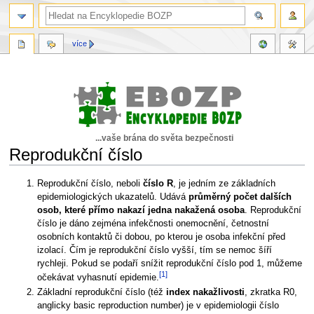
více
...vaše brána do světa bezpečnosti
Reprodukční číslo
Skočit
Skočit
Reprodukční číslo, neboli
číslo R
, je jedním ze základních
na
na
epidemiologických ukazatelů. Udává
průměrný počet dalších
navigaci
vyhledávání
osob, které přímo nakazí jedna nakažená osoba
. Reprodukční
číslo je dáno zejména infekčnosti onemocnění, četnostní
osobních kontaktů či dobou, po kterou je osoba infekční před
izolací. Čím je reprodukční číslo vyšší, tím se nemoc šíří
rychleji. Pokud se podaří snížit reprodukční číslo pod 1, můžeme
[1]
očekávat vyhasnutí epidemie.
Základní reprodukční číslo (též
index nakažlivosti
, zkratka R0,
anglicky basic reproduction number) je v epidemiologii číslo