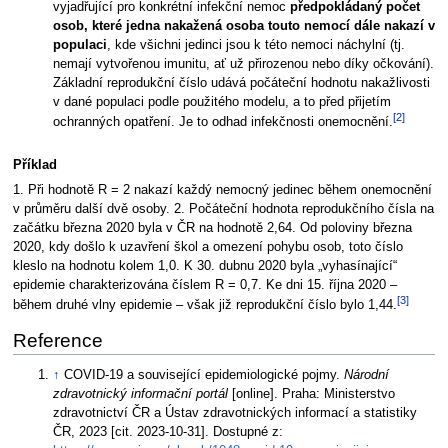
vyjadřující pro konkrétní infekční nemoc
předpokládaný počet
osob, které jedna nakažená osoba touto nemocí dále nakazí v
populaci
, kde všichni jedinci jsou k této nemoci náchylní (tj.
nemají vytvořenou imunitu, ať už přirozenou nebo díky očkování).
Základní reprodukční číslo udává počáteční hodnotu nakažlivosti
v dané populaci podle použitého modelu, a to před přijetím
[2]
ochranných opatření. Je to odhad infekčnosti onemocnění.
Příklad
1. Při hodnotě R = 2 nakazí každý nemocný jedinec během onemocnění
v průměru další dvě osoby. 2. Počáteční hodnota reprodukčního čísla na
začátku března 2020 byla v ČR na hodnotě 2,64. Od poloviny března
2020, kdy došlo k uzavření škol a omezení pohybu osob, toto číslo
kleslo na hodnotu kolem 1,0. K 30. dubnu 2020 byla „vyhasínající“
epidemie charakterizována číslem R = 0,7. Ke dni 15. října 2020 –
[3]
během druhé vlny epidemie – však již reprodukční číslo bylo 1,44.
Reference
↑
COVID-19 a související epidemiologické pojmy.
Národní
zdravotnický informační portál
[online]. Praha: Ministerstvo
zdravotnictví ČR a Ústav zdravotnických informací a statistiky
ČR, 2023 [cit. 2023-10-31]. Dostupné z: