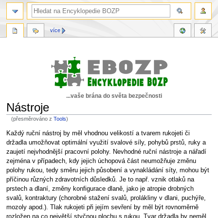
více
...vaše brána do světa bezpečnosti
Nástroje
(přesměrováno z
Tools
)
Skočit
Skočit
Každý ruční nástroj by měl vhodnou velikostí a tvarem rukojeti či
na
na
držadla umožňovat optimální využití svalové síly, pohybů prstů, ruky a
navigaci
vyhledávání
zaujetí nejvhodnější pracovní polohy. Nevhodné ruční nástroje a nářadí
zejména v případech, kdy jejich úchopová část neumožňuje změnu
polohy rukou, tedy směru jejich působení a vynakládání síty, mohou být
příčinou různých zdravotních důsledků. Je to např. vznik otlaků na
prstech a dlaní, změny konfigurace dlaně, jako je atropie drobných
svalů, kontraktury (chorobné stažení svalů, prolákliny v dlani, puchýře,
mozoly apod.). Tlak rukojeti při jejím sevření by měl být rovnoměrně
rozložen na co největší styčnou plochu s rukou. Tvar držadla by neměl