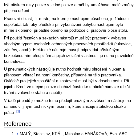
být otiskem ruky pouze v jedné poloze a měl by umožňovat malé změny
při jeho držení.
Pracovní oblast, tj. místo, na které je nástrojem působeno, je žádoucí
uspořádat tak, aby předloktí při vykonávání pohybu nástrojem bylo
mírně skloněno, případně opřeno na podložce či pracovní ploše stolu.
Při použití řezných a sekacích nástrojů musí být pracovník vybaven
vhodným typem osobních ochranných pracovních prostředků (rukavice,
zástěry, apod.). Elektrické nástroje musejí odpovídat příslušným
bezpečnostním předpisům a jejich izolační vlastnosti je nutno pravidelně
kontrolovat.
U pneumatických nástrojů je nutno hodnotit míru ohrožení hlukem a
přenosem vibrací na horní končetiny, případně na tělo pracovníka.
Ovládač pro jejich spouštění a zastavení musí být v dosahu prstu. Při
jejich držení ve stejné poloze dochází často ke statické námaze (delší
trvání svalového stahu a napětí).
V řadě případů je možno tomu předejít pružným zavěšením nástroje na
rameno či jiným technickým řešením, které snižuje statickou složku
[1]
práce.
Reference
↑
MALÝ, Stanislav, KRÁL, Miroslav a HANÁKOVÁ, Eva. ABC