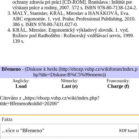
ochrany zdravia pri práci [CD-ROM]. Bratislava : Inštitút pre
výskum práce a rodiny, 2007. 572 s. ISBN 978-80-7138-124-2.
MALÝ, Stanislav, KRÁL, Miroslav a HANÁKOVÁ, Eva.
ABC ergonomie. 1. vyd. Praha: Professional Publishing, 2010.
386 s. ISBN 978-80-7431-027-0.
KRÁL, Miroslav. Ergonomický výkladový slovník. 1. vyd.
Rožnov pod Radhoštěm : Rožnovský vzdělávací servis, 1999.
139 s.
Břemeno
- (
Diskuse k heslu
)
Anglicky:
Německy:
Francouzsky:
Load
Last (e)
Charge (f)
Citováno z „
https://ebozp.vubp.cz/wiki/index.php?
title=Břemeno&oldid=20206
“
Fakta
...více o "
Břemeno
"
RDF kanál