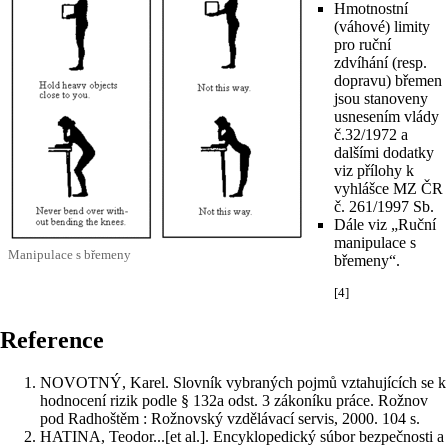
Hmotnostní
(váhové) limity
pro ruční
zdvíhání (resp.
dopravu) břemen
jsou stanoveny
usnesením vlády
č.32/1972 a
dalšími dodatky
viz přílohy k
vyhlášce MZ ČR
č. 261/1997 Sb.
Dále viz „
Ruční
manipulace
s
Manipulace s břemeny
břemeny“.
[4]
Reference
NOVOTNÝ, Karel. Slovník vybraných pojmů vztahujících se k
hodnocení rizik podle § 132a odst. 3 zákoníku práce. Rožnov
pod Radhoštěm : Rožnovský vzdělávací servis, 2000. 104 s.
HATINA, Teodor...[et al.]. Encyklopedický súbor bezpečnosti a