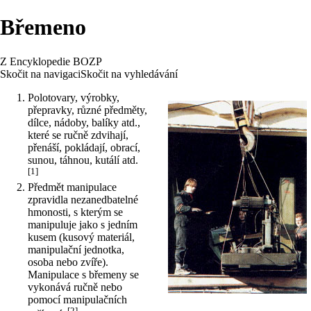
Břemeno
Z Encyklopedie BOZP
Skočit na navigaci
Skočit na vyhledávání
Polotovary, výrobky,
přepravky, různé předměty,
dílce, nádoby, balíky atd.,
které se ručně zdvihají,
přenáší, pokládají, obrací,
sunou, táhnou, kutálí atd.
[1]
Předmět manipulace
zpravidla nezanedbatelné
hmonosti, s kterým se
manipuluje jako s jedním
kusem (kusový materiál,
manipulační jednotka,
osoba nebo zvíře).
Manipulace s břemeny se
vykonává ručně nebo
pomocí manipulačních
[2]