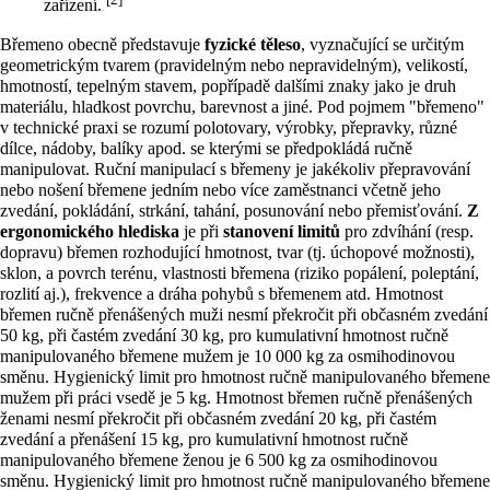
zařízení.
Břemeno obecně představuje
fyzické těleso
, vyznačující se určitým
geometrickým tvarem (pravidelným nebo nepravidelným), velikostí,
hmotností, tepelným stavem, popřípadě dalšími znaky jako je druh
materiálu, hladkost povrchu, barevnost a jiné. Pod pojmem "břemeno"
v technické praxi se rozumí polotovary, výrobky, přepravky, různé
dílce, nádoby, balíky apod. se kterými se předpokládá ručně
manipulovat. Ruční manipulací s břemeny je jakékoliv přepravování
nebo nošení břemene jedním nebo více zaměstnanci včetně jeho
zvedání, pokládání, strkání, tahání, posunování nebo přemisťování.
Z
ergonomického hlediska
je při
stanovení limitů
pro zdvíhání (resp.
dopravu) břemen rozhodující hmotnost, tvar (tj. úchopové možnosti),
sklon, a povrch terénu, vlastnosti břemena (riziko popálení, poleptání,
rozlití aj.), frekvence a dráha pohybů s břemenem atd. Hmotnost
břemen ručně přenášených muži nesmí překročit při občasném zvedání
50 kg, při častém zvedání 30 kg, pro kumulativní hmotnost ručně
manipulovaného břemene mužem je 10 000 kg za osmihodinovou
směnu. Hygienický limit pro hmotnost ručně manipulovaného břemene
mužem při práci vsedě je 5 kg. Hmotnost břemen ručně přenášených
ženami nesmí překročit při občasném zvedání 20 kg, při častém
zvedání a přenášení 15 kg, pro kumulativní hmotnost ručně
manipulovaného břemene ženou je 6 500 kg za osmihodinovou
směnu. Hygienický limit pro hmotnost ručně manipulovaného břemene