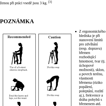
[3]
ženou při práci vsedě jsou 3 kg.
POZNÁMKA
Z ergonomického
hlediska je při
stanovení limitů
pro zdvíhání
(resp. dopravu)
břemen
rozhodující
hmotnost, tvar (tj.
úchopové
možnosti), sklon,
a povrch terénu,
vlastnosti
břemena (riziko
popálení,
poleptání, rozlití
aj.), frekvence a
dráha pohybů s
břemenem atd.