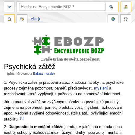
více
...vaše brána do světa bezpečnosti
Psychická zátěž
(přesměrováno z
Ballast morale
)
Skočit
Skočit
1. Psychická zátěž je pracovní zátěž, kladoucí nároky na psychické
na
na
procesy zejména pozornost, paměť, představivost,
myšlení
a
navigaci
vyhledávání
rozhodování, které vyplývají z požadavku na zpracování informací.
Jde o pracovní zátěž se zvýšenými nároky na psychické procesy
zejména na pozornost, paměť, představivost, myšlení, rozhodování
apod. Vědomí zvýšené odpovědnosti, rizika atd., ovlivňující emoční
[1]
stabilitu.
2.
Diagnosticita mentální zátěže
je míra, v jaké jsou metoda nebo
nástroj schopny rozlišovat mezi různými druhy nebo zdroji mentální