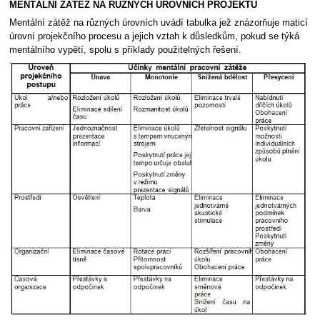
MENTÁLNÍ ZÁTĚŽ NA RŮZNÝCH ÚROVNÍCH PROJEKTU
Mentální zátěž na různých úrovních uvádí tabulka jež znázorňuje maticí
úrovní projekčního procesu a jejich vztah k důsledkům, pokud se týká
mentálního vypětí, spolu s příklady použitelných řešení.