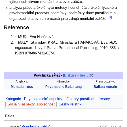
výkonnosti vlivem mentální pracovní zátěže,
analýza práce a úkolů: tyto metody hodnotí části úkolů, fyzické a
psychosociální pracovní podmínky, podmínky dané prostředím a
[2]
organizací pracovních procesů jako zdrojů mentální zátěže.
Reference
↑
MUDr. Eva Hanáková
↑
MALÝ, Stanislav, KRÁL, Miroslav a HANÁKOVÁ, Eva.
ABC
ergonomie
. 1. vyd. Praha: Professional Publishing, 2010. 386 s.
ISBN 978-80-7431-027-0.
Psychická zátěž
- (
Diskuse k heslu
)
Anglicky:
Německy:
Francouzsky:
Mental stress
Psychische Belastung
Ballast morale
Kategorie
:
Psychologické aspekty
Faktory prostředí, stresory
Sociální aspekty, společnost
Český rejstřík
Fakta
...více o "
Psychická zátěž
"