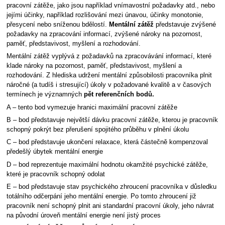
pracovní zátěže, jako jsou například vnímavostní požadavky atd., nebo
jejími účinky, například rozlišování mezi únavou, účinky monotonie,
přesycení nebo sníženou bdělostí.
Mentální zátěž
představuje zvýšené
požadavky na zpracování informací, zvýšené nároky na pozornost,
paměť, představivost, myšlení a rozhodování.
Mentální zátěž vyplývá z požadavků na zpracovávání informací, které
klade nároky na pozornost, paměť, představivost, myšlení a
rozhodování. Z hlediska udržení mentální způsobilosti pracovníka plnit
náročné (a tudíš i stresující) úkoly v požadované kvalitě a v časových
termínech je významných
pět referenčních bodů.
A – tento bod vymezuje hranici maximální pracovní zátěže
B – bod představuje největší dávku pracovní zátěže, kterou je pracovník
schopný pokrýt bez přerušení spojitého průběhu v plnění úkolu
C – bod představuje ukončení relaxace, která částečně kompenzoval
předešlý úbytek mentální energie
D – bod reprezentuje maximální hodnotu okamžité psychické zátěže,
které je pracovník schopný odolat
E – bod představuje stav psychického zhroucení pracovníka v důsledku
totálního odčerpání jeho mentální energie. Po tomto zhroucení již
pracovník není schopný plnit ani standardní pracovní úkoly, jeho návrat
na původní úroveň mentální energie není jistý proces