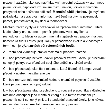
pracovní zátěže, jako jsou například vnímavostní požadavky atd., nebo
jejími účinky, například rozlišování mezi únavou, účinky monotonie,
přesycení nebo sníženou bdělostí.
Mentální zátěž
představuje zvýšené
požadavky na zpracování informací, zvýšené nároky na pozornost,
paměť, představivost, myšlení a rozhodování.
Mentální zátěž vyplývá z požadavků na zpracovávání informací, které
klade nároky na pozornost, paměť, představivost, myšlení a
rozhodování. Z hlediska udržení mentální způsobilosti pracovníka plnit
náročné (a tudíš i stresující) úkoly v požadované kvalitě a v časových
termínech je významných
pět referenčních bodů.
A – tento bod vymezuje hranici maximální pracovní zátěže
B – bod představuje největší dávku pracovní zátěže, kterou je pracovník
schopný pokrýt bez přerušení spojitého průběhu v plnění úkolu
C – bod představuje ukončení relaxace, která částečně kompenzoval
předešlý úbytek mentální energie
D – bod reprezentuje maximální hodnotu okamžité psychické zátěže,
které je pracovník schopný odolat
E – bod představuje stav psychického zhroucení pracovníka v důsledku
totálního odčerpání jeho mentální energie. Po tomto zhroucení již
pracovník není schopný plnit ani standardní pracovní úkoly, jeho návrat
na původní úroveň mentální energie není jistý proces