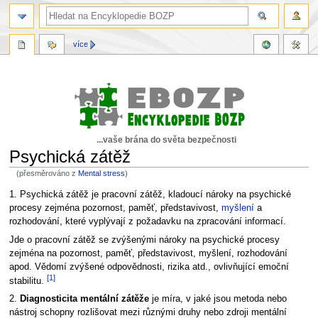
více
...vaše brána do světa bezpečnosti
Psychická zátěž
(přesměrováno z
Mental stress
)
Skočit
Skočit
1. Psychická zátěž je pracovní zátěž, kladoucí nároky na psychické
na
na
procesy zejména pozornost, paměť, představivost,
myšlení
a
navigaci
vyhledávání
rozhodování, které vyplývají z požadavku na zpracování informací.
Jde o pracovní zátěž se zvýšenými nároky na psychické procesy
zejména na pozornost, paměť, představivost, myšlení, rozhodování
apod. Vědomí zvýšené odpovědnosti, rizika atd., ovlivňující emoční
[1]
stabilitu.
2.
Diagnosticita mentální zátěže
je míra, v jaké jsou metoda nebo
nástroj schopny rozlišovat mezi různými druhy nebo zdroji mentální