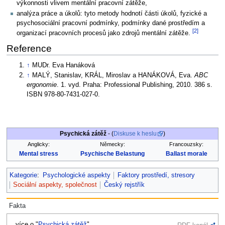
výkonnosti vlivem mentální pracovní zátěže,
analýza práce a úkolů: tyto metody hodnotí části úkolů, fyzické a
psychosociální pracovní podmínky, podmínky dané prostředím a
[2]
organizací pracovních procesů jako zdrojů mentální zátěže.
Reference
↑
MUDr. Eva Hanáková
↑
MALÝ, Stanislav, KRÁL, Miroslav a HANÁKOVÁ, Eva.
ABC
ergonomie
. 1. vyd. Praha: Professional Publishing, 2010. 386 s.
ISBN 978-80-7431-027-0.
Psychická zátěž
- (
Diskuse k heslu
)
Anglicky:
Německy:
Francouzsky:
Mental stress
Psychische Belastung
Ballast morale
Kategorie
:
Psychologické aspekty
Faktory prostředí, stresory
Sociální aspekty, společnost
Český rejstřík
Fakta
...více o "
Psychická zátěž
"