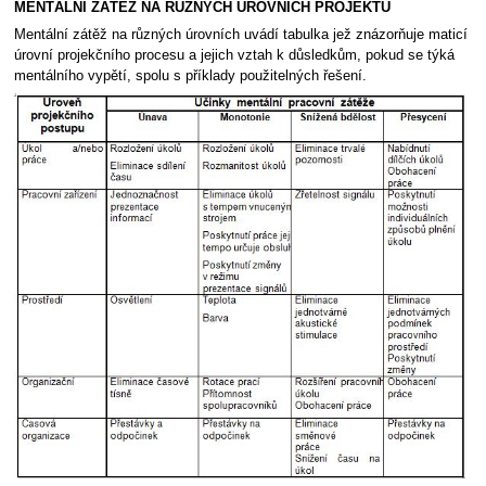
MENTÁLNÍ ZÁTĚŽ NA RŮZNÝCH ÚROVNÍCH PROJEKTU
Mentální zátěž na různých úrovních uvádí tabulka jež znázorňuje maticí
úrovní projekčního procesu a jejich vztah k důsledkům, pokud se týká
mentálního vypětí, spolu s příklady použitelných řešení.