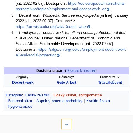
[cit. 2022-02-07]. Dostupné z:
https://ec.europa.eu/international-
partnerships/topics/employment-and-decent-work_en
.
↑
Decent work.
Wikipedia: the free encyclopedia
[online]. January
2022 [cit. 2022-02-07]. Dostupné z:
https://en.wikipedia.org/wiki/Decent_work
.
↑
Employment, decent work for all and social protection: related
SDGs
[online]. United Nations: Department of Economic and
Social Affairs Sustainable Development [cit. 2022-02-07].
Dostupné z:
https://sdgs.un.org/topics/employment-decent-work-
all-and-social-protection
.
Důstojná práce
- (
Diskuse k heslu
)
Anglicky:
Německy:
Francouzsky:
Decent work
Gute Arbeit
Travail décent
Kategorie
:
Český rejstřík
Lidský činitel, antropometrie
Personalistika
Aspekty práce a podmínky
Kvalita života
Hygiena práce