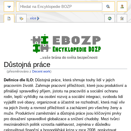
více
...vaše brána do světa bezpečnosti
Důstojná práce
(přesměrováno z
Decent work
)
Skočit
Skočit
Definice dle ILO:
Důstojná práce, která shrnuje touhy lidí v jejich
na
na
pracovním životě. Zahrnuje pracovní příležitosti, které jsou produktivní a
navigaci
vyhledávání
přinášejí spravedlivý příjem, jistotu na pracovišti a sociální ochranu
rodin, lepší vyhlídky na osobní rozvoj a sociální integraci, svobodu lidí
vyjádřit své obavy, organizovat a účastnit se rozhodnutí, která mají vliv
na jejich životy a rovnost příležitostí a zacházení pro všechny ženy a
muže. Produktivní zaměstnání a důstojná práce jsou klíčovými prvky
pro dosažení spravedlivé globalizace a snížení chudoby. Mezi tvůrci
mezinárodních politik vzrostla naléhavost, zejména v důsledku
celosvětové finanční a hospodářské krize v roce 2008, poskytovat