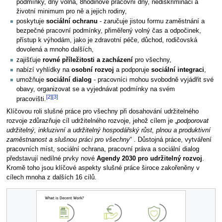
podmínky, dny volna, 8hodinové pracovní dny, nediskriminaci a
životní minimum pro ně a jejich rodiny,
poskytuje
sociální ochranu
- zaručuje jistou formu zaměstnání a
bezpečné pracovní podmínky, přiměřený volný čas a odpočinek,
přístup k výhodám, jako je zdravotní péče, důchod, rodičovská
dovolená a mnoho dalších,
zajišťuje
rovné příležitosti a zacházení
pro všechny,
nabízí vyhlídky na
osobní rozvoj
a podporuje
sociální integraci
,
umožňuje
sociální dialog
- pracovníci mohou svobodně vyjádřit své
obavy, organizovat se a vyjednávat podmínky na svém
[2]
[3]
pracovišti.
Klíčovou roli slušné práce pro všechny při dosahování udržitelného
rozvoje zdůrazňuje cíl udržitelného rozvoje, jehož cílem je „
podporovat
udržitelný, inkluzivní a udržitelný hospodářský růst, plnou a produktivní
zaměstnanost a slušnou práci pro všechny
“ . Důstojná práce, vytváření
pracovních míst, sociální ochrana, pracovní práva a sociální dialog
představují nedílné prvky nové
Agendy 2030 pro udržitelný rozvoj
.
Kromě toho jsou klíčové aspekty slušné práce široce zakořeněny v
cílech mnoha z dalších 16 cílů.