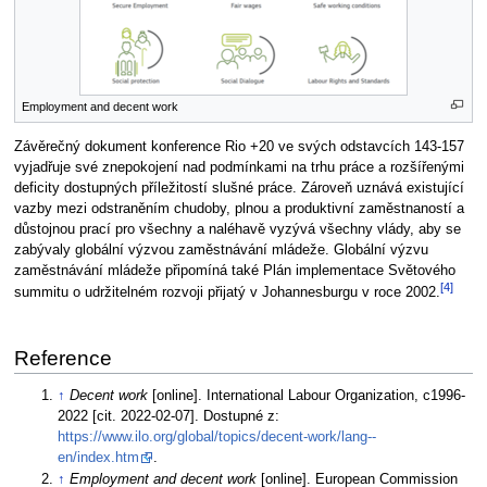
Employment and decent work
Závěrečný dokument konference Rio +20 ve svých odstavcích 143-157
vyjadřuje své znepokojení nad podmínkami na trhu práce a rozšířenými
deficity dostupných příležitostí slušné práce. Zároveň uznává existující
vazby mezi odstraněním chudoby, plnou a produktivní zaměstnaností a
důstojnou prací pro všechny a naléhavě vyzývá všechny vlády, aby se
zabývaly globální výzvou zaměstnávání mládeže. Globální výzvu
zaměstnávání mládeže připomíná také Plán implementace Světového
[4]
summitu o udržitelném rozvoji přijatý v Johannesburgu v roce 2002.
Reference
↑
Decent work
[online]. International Labour Organization, c1996-
2022 [cit. 2022-02-07]. Dostupné z:
https://www.ilo.org/global/topics/decent-work/lang--
en/index.htm
.
↑
Employment and decent work
[online]. European Commission