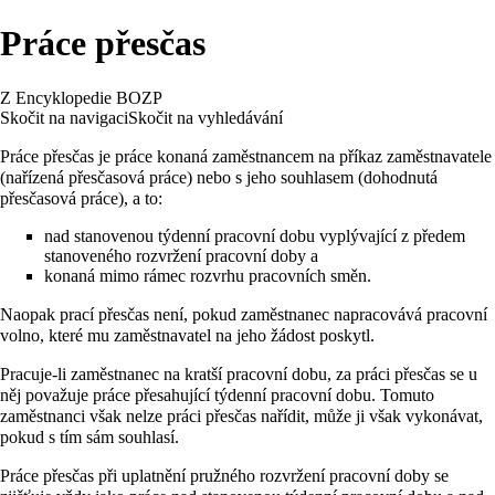
Práce přesčas
Z Encyklopedie BOZP
Skočit na navigaci
Skočit na vyhledávání
Práce přesčas je práce konaná zaměstnancem na příkaz zaměstnavatele
(nařízená přesčasová práce) nebo s jeho souhlasem (dohodnutá
přesčasová práce), a to:
nad stanovenou týdenní pracovní dobu vyplývající z předem
stanoveného rozvržení pracovní doby a
konaná mimo rámec rozvrhu pracovních směn.
Naopak prací přesčas není, pokud zaměstnanec napracovává pracovní
volno, které mu zaměstnavatel na jeho žádost poskytl.
Pracuje-li zaměstnanec na kratší pracovní dobu, za práci přesčas se u
něj považuje práce přesahující týdenní pracovní dobu. Tomuto
zaměstnanci však nelze práci přesčas nařídit, může ji však vykonávat,
pokud s tím sám souhlasí.
Práce přesčas při uplatnění pružného rozvržení pracovní doby se