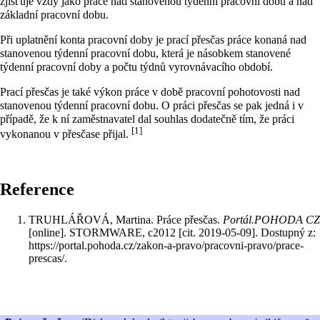
zjišťuje vždy jako práce nad stanovenou týdenní pracovní dobu a nad
základní pracovní dobu.
Při uplatnění konta pracovní doby je prací přesčas práce konaná nad
stanovenou týdenní pracovní dobu, která je násobkem stanovené
týdenní pracovní doby a počtu týdnů vyrovnávacího období.
Prací přesčas je také výkon práce v době pracovní pohotovosti nad
stanovenou týdenní pracovní dobu. O práci přesčas se pak jedná i v
případě, že k ní zaměstnavatel dal souhlas dodatečně tím, že práci
[1]
vykonanou v přesčase přijal.
Reference
TRUHLÁŘOVÁ, Martina. Práce přesčas.
Portál.POHODA CZ
[online]. STORMWARE, c2012 [cit. 2019-05-09]. Dostupný z:
https://portal.pohoda.cz/zakon-a-pravo/pracovni-pravo/prace-
prescas/
.