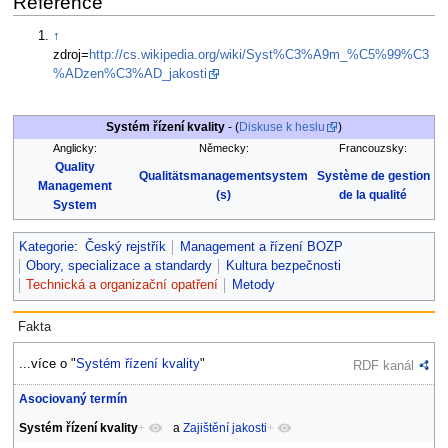
Reference
↑
zdroj=
http://cs.wikipedia.org/wiki/Syst%C3%A9m_%C5%99%C3
%ADzen%C3%AD_jakosti
Systém řízení kvality
- (
Diskuse k heslu
)
Anglicky:
Německy:
Francouzsky:
Quality
Qualitätsmanagementsystem
Système de gestion
Management
(s)
de la qualité
System
Kategorie
:
Český rejstřík
Management a řízení BOZP
Obory, specializace a standardy
Kultura bezpečnosti
Technická a organizační opatření
Metody
Fakta
...více o "
Systém řízení kvality
"
RDF kanál
Asociovaný termín
Systém řízení kvality
+
a
Zajištění jakosti
+