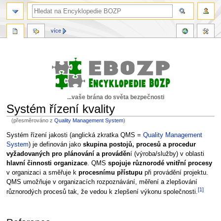
více
...vaše brána do světa bezpečnosti
Systém řízení kvality
(přesměrováno z
Quality Management System
)
Skočit
Skočit
Systém řízení jakosti (anglická zkratka QMS =
Quality Management
na
na
System
) je definován jako
skupina postojů, procesů a procedur
navigaci
vyhledávání
vyžadovaných pro plánování a prováděn
í (výroba/služby) v oblasti
hlavní činnosti organizace
. QMS
spojuje různorodé vnitřní procesy
v organizaci a směřuje k
procesnímu přístupu
při provádění projektu.
QMS umožňuje v organizacích rozpoznávání, měření a zlepšování
[1]
různorodých procesů tak, že vedou k zlepšení výkonu společnosti.