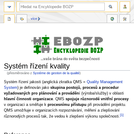
více
...vaše brána do světa bezpečnosti
Systém řízení kvality
(přesměrováno z
Système de gestion de la qualité
)
Skočit
Skočit
Systém řízení jakosti (anglická zkratka QMS =
Quality Management
na
na
System
) je definován jako
skupina postojů, procesů a procedur
navigaci
vyhledávání
vyžadovaných pro plánování a prováděn
í (výroba/služby) v oblasti
hlavní činnosti organizace
. QMS
spojuje různorodé vnitřní procesy
v organizaci a směřuje k
procesnímu přístupu
při provádění projektu.
QMS umožňuje v organizacích rozpoznávání, měření a zlepšování
[1]
různorodých procesů tak, že vedou k zlepšení výkonu společnosti.