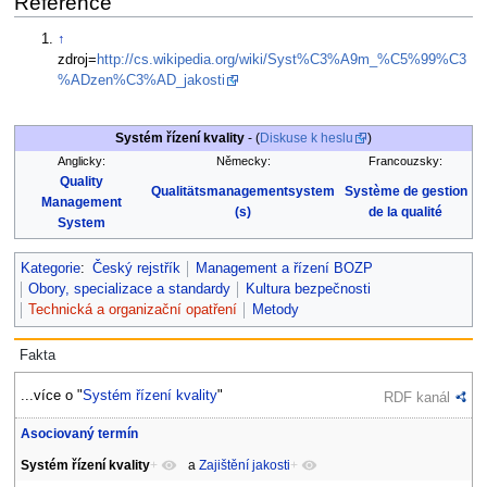
Reference
↑
zdroj=
http://cs.wikipedia.org/wiki/Syst%C3%A9m_%C5%99%C3
%ADzen%C3%AD_jakosti
Systém řízení kvality
- (
Diskuse k heslu
)
Anglicky:
Německy:
Francouzsky:
Quality
Qualitätsmanagementsystem
Système de gestion
Management
(s)
de la qualité
System
Kategorie
:
Český rejstřík
Management a řízení BOZP
Obory, specializace a standardy
Kultura bezpečnosti
Technická a organizační opatření
Metody
Fakta
...více o "
Systém řízení kvality
"
RDF kanál
Asociovaný termín
Systém řízení kvality
+
a
Zajištění jakosti
+