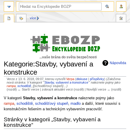
více
...vaše brána do světa bezpečnosti
Kategorie:Stavby, vybavení a
Nápověda
konstrukce
Verze z 13. 6. 2018, 09:07, kterou vytvořil
Verpa
(
diskuse
|
příspěvky
)
(Založena
nová stránka: V kategorii '''
Stavby, vybavení a konstrukce
''' naleznete pojmy jako
rampa
,
schodiště
, [[schodišťový stupeň]…)
(rozdíl) ← Starší verze | zobrazit aktuální verzi (rozdíl) | Novější verze → (rozdíl)
Skočit
Skočit
V kategorii
Stavby, vybavení a konstrukce
naleznete pojmy jako
na
na
rampa
,
schodiště
,
schodišťový stupeň
,
madlo
a další, které souvisí s
navigaci
vyhledávání
konstrukčním řešením a technickým vybavením pracovišť.
Stránky v kategorii „Stavby, vybavení a
konstrukce“