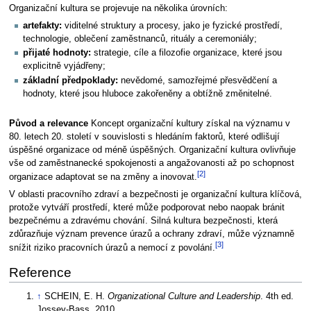
Organizační kultura se projevuje na několika úrovních:
artefakty:
viditelné struktury a procesy, jako je fyzické prostředí,
technologie, oblečení zaměstnanců, rituály a ceremoniály;
přijaté hodnoty:
strategie, cíle a filozofie organizace, které jsou
explicitně vyjádřeny;
základní předpoklady:
nevědomé, samozřejmé přesvědčení a
hodnoty, které jsou hluboce zakořeněny a obtížně změnitelné.
Původ a relevance
Koncept organizační kultury získal na významu v
80. letech 20. století v souvislosti s hledáním faktorů, které odlišují
úspěšné organizace od méně úspěšných. Organizační kultura ovlivňuje
vše od zaměstnanecké spokojenosti a angažovanosti až po schopnost
[2]
organizace adaptovat se na změny a inovovat.
V oblasti pracovního zdraví a bezpečnosti je organizační kultura klíčová,
protože vytváří prostředí, které může podporovat nebo naopak bránit
bezpečnému a zdravému chování. Silná kultura bezpečnosti, která
zdůrazňuje význam prevence úrazů a ochrany zdraví, může významně
[3]
snížit riziko pracovních úrazů a nemocí z povolání.
Reference
↑
SCHEIN, E. H.
Organizational Culture and Leadership
. 4th ed.
Jossey-Bass, 2010.