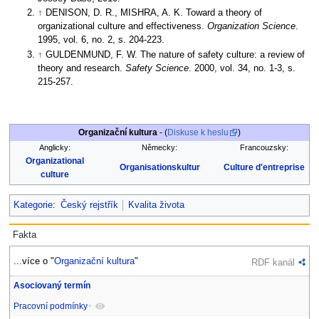
↑
DENISON, D. R., MISHRA, A. K. Toward a theory of
organizational culture and effectiveness.
Organization Science
.
1995, vol. 6, no. 2, s. 204-223.
↑
GULDENMUND, F. W. The nature of safety culture: a review of
theory and research.
Safety Science
. 2000, vol. 34, no. 1-3, s.
215-257.
Organizační kultura
- (
Diskuse k heslu
)
Anglicky:
Německy:
Francouzsky:
Organizational
Organisationskultur
Culture d'entreprise
culture
Kategorie
:
Český rejstřík
Kvalita života
Fakta
...více o "
Organizační kultura
"
RDF kanál
Asociovaný termín
Pracovní podmínky
+