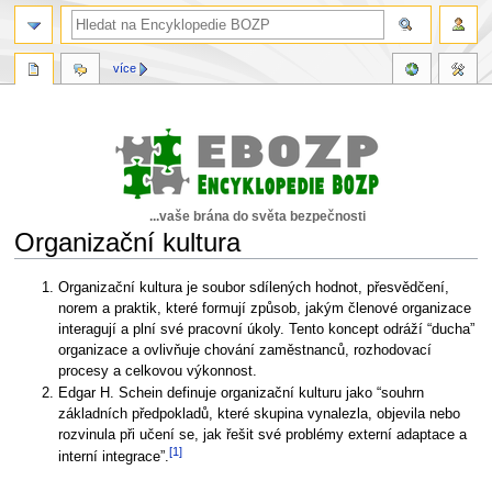
více
...vaše brána do světa bezpečnosti
Organizační kultura
Skočit
Skočit
Organizační kultura je soubor sdílených hodnot, přesvědčení,
na
na
norem a praktik, které formují způsob, jakým členové organizace
navigaci
vyhledávání
interagují a plní své pracovní úkoly. Tento koncept odráží “ducha”
organizace a ovlivňuje chování zaměstnanců, rozhodovací
procesy a celkovou výkonnost.
Edgar H. Schein definuje organizační kulturu jako “souhrn
základních předpokladů, které skupina vynalezla, objevila nebo
rozvinula při učení se, jak řešit své problémy externí adaptace a
[1]
interní integrace”.