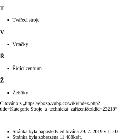
T
Tvářecí stroje
V
Vrtačky
Ř
Řídící centrum
Ž
Žebříky
Citováno z „
https://ebozp.vubp.cz/wiki/index.php?
title=Kategorie:Stroje_a_technická_zařízení&oldid=23218
“
Stránka byla naposledy editována 29. 7. 2019 v 11:03.
Stránka byla zobrazena 11 488krát.