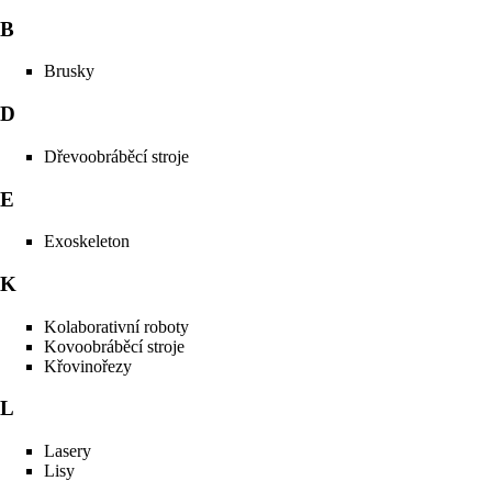
B
Brusky
D
Dřevoobráběcí stroje
E
Exoskeleton
K
Kolaborativní roboty
Kovoobráběcí stroje
Křovinořezy
L
Lasery
Lisy