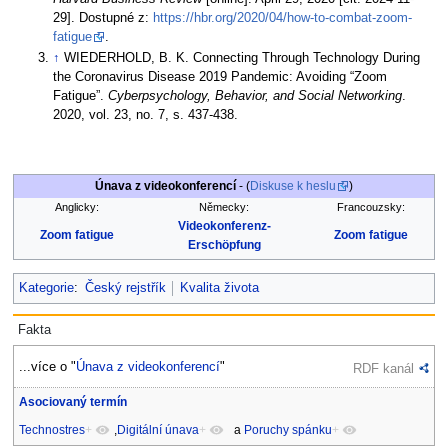
29]. Dostupné z:
https://hbr.org/2020/04/how-to-combat-zoom-
fatigue
.
↑
WIEDERHOLD, B. K. Connecting Through Technology During
the Coronavirus Disease 2019 Pandemic: Avoiding “Zoom
Fatigue”.
Cyberpsychology, Behavior, and Social Networking
.
2020, vol. 23, no. 7, s. 437-438.
Únava z videokonferencí
- (
Diskuse k heslu
)
Anglicky:
Německy:
Francouzsky:
Videokonferenz-
Zoom fatigue
Zoom fatigue
Erschöpfung
Kategorie
:
Český rejstřík
Kvalita života
Fakta
...více o "
Únava z videokonferencí
"
RDF kanál
Asociovaný termín
Technostres
+
,
Digitální únava
+
a
Poruchy spánku
+