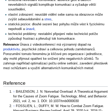
omezená neverbální komunikace: absence gest a dalších
neverbálních signálů komplikuje komunikaci a vyžaduje větší
soustředění,
vlastní zobrazení: neustálé vidění sebe sama na obrazovce může
zvýšit sebeuvědomění a
stres
,
statická pozice: dlouhé sezení bez pohybu může vést k fyzickému
nepohodlí a
únavě
,
technické problémy: nestabilní připojení nebo technické potíže
způsobují frustraci a přerušují tok komunikace.
Relevance
Únava z videokonferencí má významný dopad na
produktivitu
, psychické zdraví a celkovou pohodu zaměstnanců.
Porozumění tomuto fenoménu je klíčové pro organizace i jednotlivce,
aby mohli přijmout opatření ke snížení jeho negativních účinků. To
zahrnuje například optimalizaci počtu online setkání, zavedení přestávek
mezi schůzkami a využití alternativních komunikačních metod.
Reference
↑
BAILENSON, J. N. Nonverbal Overload: A Theoretical Argument
for the Causes of Zoom Fatigue.
Technology, Mind, and Behavior
.
2021, vol. 2, no. 1. DOI: 10.1037/tmb0000030
↑
FOSSLIEN, L.; DUFFY, M. W. How to Combat Zoom Fatigue.
Harvard Business Review
[online]. April 29, 2020 [cit. 2024-11-