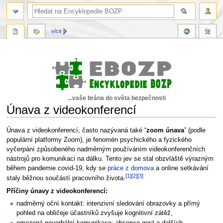
více
...vaše brána do světa bezpečnosti
Únava z videokonferencí
Skočit
Skočit
Únava z videokonferencí, často nazývaná také “
zoom únava
” (podle
na
na
populární platformy Zoom), je fenomén psychického a fyzického
navigaci
vyhledávání
vyčerpání způsobeného nadměrným používáním videokonferenčních
nástrojů pro komunikaci na dálku. Tento jev se stal obzvláště výrazným
během pandemie covid-19, kdy se
práce z domova
a online setkávání
[1]
[2]
[3]
staly běžnou součástí pracovního života.
Příčiny únavy z videokonferencí:
nadměrný oční kontakt: intenzivní sledování obrazovky a přímý
pohled na obličeje účastníků zvyšuje kognitivní zátěž,