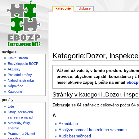
kategorie
diskuse
navigace
Kategorie:Dozor, inspekce
Hlavní strana
Encyklopedie BOZP
Skočit
Skočit
Aktuality
Vážení uživatelé, v tomto prostoru bychom
na
na
Poslední změny
provozu, abychom zajistili konzistenci již
navigaci
vyhledávání
Náhodná stránka
hesel aktivně zapojit, pište na email
ebozp
Nápověda
Kategorie
Stránky v kategorii „Dozor, insp
portály
Zobrazuje se 64 stránek z celkového počtu 64 st
Lidé
Stroje, technická
A
zařízení a nářadí
Materiály, látky,
Akreditace
energie
Analýza pomocí kontrolního seznamu
Pracovní a životní
Audit bezpečnosti
prostředí