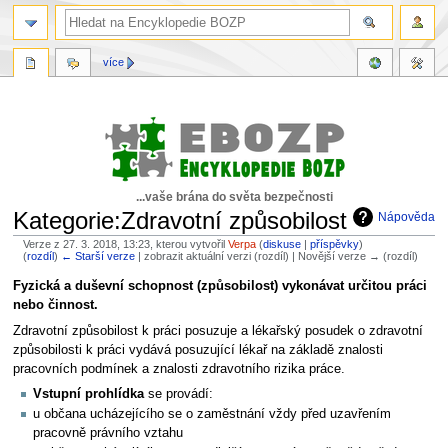
více
...vaše brána do světa bezpečnosti
Kategorie:Zdravotní způsobilost
Nápověda
Verze z 27. 3. 2018, 13:23, kterou vytvořil
Verpa
(
diskuse
|
příspěvky
)
(
rozdíl
)
← Starší verze
| zobrazit aktuální verzi (rozdíl) | Novější verze → (rozdíl)
Skočit
Skočit
Fyzická a duševní schopnost (způsobilost) vykonávat určitou práci
na
na
nebo činnost.
navigaci
vyhledávání
Zdravotní způsobilost k práci posuzuje a lékařský posudek o zdravotní
způsobilosti k práci vydává posuzující lékař na základě znalosti
pracovních podmínek a znalosti zdravotního rizika práce.
Vstupní prohlídka
se provádí:
u občana ucházejícího se o zaměstnání vždy před uzavřením
pracovně právního vztahu