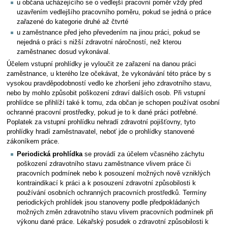
u občana ucházejícího se o vedlejší pracovní poměr vždy před
uzavřením vedlejšího pracovního poměru, pokud se jedná o práce
zařazené do kategorie druhé až čtvrté
u zaměstnance před jeho převedením na jinou práci, pokud se
nejedná o práci s nižší zdravotní náročností, než kterou
zaměstnanec dosud vykonával.
Účelem vstupní prohlídky je vyloučit ze zařazení na danou práci
zaměstnance, u kterého lze očekávat, že vykonávání této práce by s
vysokou pravděpodobností vedlo ke zhoršení jeho zdravotního stavu,
nebo by mohlo způsobit poškození zdraví dalších osob. Při vstupní
prohlídce se přihlíží také k tomu, zda občan je schopen používat osobní
ochranné pracovní prostředky, pokud je to k dané práci potřebné.
Poplatek za vstupní prohlídku nehradí zdravotní pojišťovny, tyto
prohlídky hradí zaměstnavatel, neboť jde o prohlídky stanovené
zákoníkem práce.
Periodická prohlídka
se provádí za účelem včasného záchytu
poškození zdravotního stavu zaměstnance vlivem práce či
pracovních podmínek nebo k posouzení možných nově vzniklých
kontraindikací k práci a k posouzení zdravotní způsobilosti k
používání osobních ochranných pracovních prostředků. Termíny
periodických prohlídek jsou stanoveny podle předpokládaných
možných změn zdravotního stavu vlivem pracovních podmínek při
výkonu dané práce. Lékařský posudek o zdravotní způsobilosti k