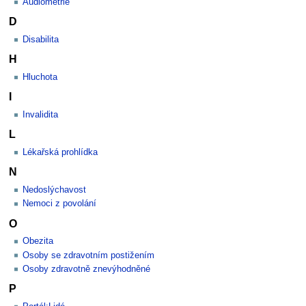
Audiometrie
D
Disabilita
H
Hluchota
I
Invalidita
L
Lékařská prohlídka
N
Nedoslýchavost
Nemoci z povolání
O
Obezita
Osoby se zdravotním postižením
Osoby zdravotně znevýhodněné
P