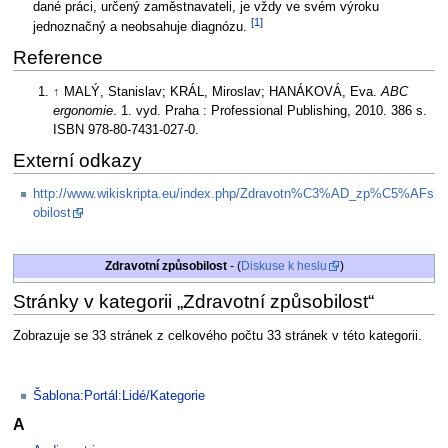
dané práci, určený zaměstnavateli, je vždy ve svém výroku
[1]
jednoznačný a neobsahuje diagnózu.
Reference
↑
MALÝ, Stanislav; KRÁL, Miroslav; HANÁKOVÁ, Eva.
ABC
ergonomie
. 1. vyd. Praha : Professional Publishing, 2010. 386 s.
ISBN 978-80-7431-027-0.
Externí odkazy
http://www.wikiskripta.eu/index.php/Zdravotn%C3%AD_zp%C5%AFs
obilost
Zdravotní způsobilost
- (
Diskuse k heslu
)
Stránky v kategorii „Zdravotní způsobilost“
Zobrazuje se 33 stránek z celkového počtu 33 stránek v této kategorii.
Šablona:Portál:Lidé/Kategorie
A