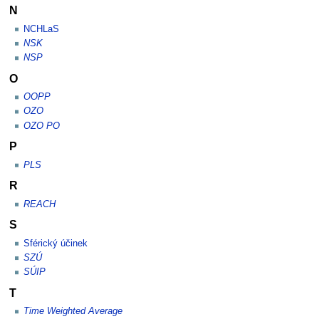
N
NCHLaS
NSK
NSP
O
OOPP
OZO
OZO PO
P
PLS
R
REACH
S
Sférický účinek
SZÚ
SÚIP
T
Time Weighted Average