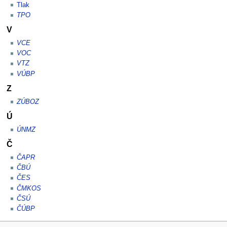
Tlak
TPO
V
VCE
VOC
VTZ
VÚBP
Z
ZÚBOZ
Ú
ÚNMZ
Č
ČAPR
ČBÚ
ČES
ČMKOS
ČSÚ
ČÚBP