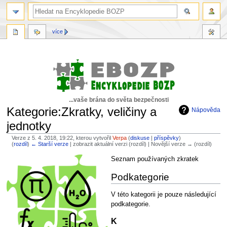
více
...vaše brána do světa bezpečnosti
Kategorie:Zkratky, veličiny a
Nápověda
jednotky
Verze z 5. 4. 2018, 19:22, kterou vytvořil
Verpa
(
diskuse
|
příspěvky
)
(
rozdíl
)
← Starší verze
| zobrazit aktuální verzi (rozdíl) | Novější verze → (rozdíl)
Skočit
Skočit
Seznam používaných zkratek
na
na
Podkategorie
navigaci
vyhledávání
V této kategorii je pouze následující
podkategorie.
K