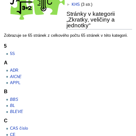
►
KHS
‎
(3 str.)
Stránky v kategorii
„Zkratky, veličiny a
jednotky“
Zobrazuje se 65 stránek z celkového počtu 65 stránek v této kategorii.
5
5S
A
ADR
AIChE
APPL
B
BBS
BL
BLEVE
C
CAS číslo
CE