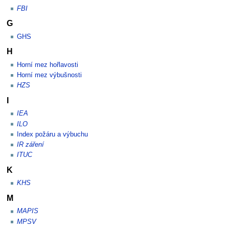
FBI
G
GHS
H
Horní mez hořlavosti
Horní mez výbušnosti
HZS
I
IEA
ILO
Index požáru a výbuchu
IR záření
ITUC
K
KHS
M
MAPIS
MPSV