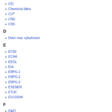
CEI
Chemická látka
CLP
CNG
CNS
D
Dolní mez výbušnosti
E
EC50
ECHA
EEGL
EIA
ERPG-1
ERPG-2
ERPG-3
ESENER
ETUC
EU-OSHA
F
F&EI