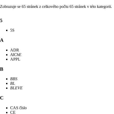
Zobrazuje se 65 stránek z celkového počtu 65 stránek v této kategorii.
5
5S
A
ADR
AIChE
APPL
B
BBS
BL
BLEVE
C
CAS číslo
CE