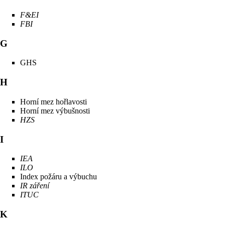
F&EI
FBI
G
GHS
H
Horní mez hořlavosti
Horní mez výbušnosti
HZS
I
IEA
ILO
Index požáru a výbuchu
IR záření
ITUC
K