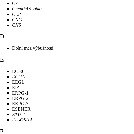
CEI
Chemická látka
CLP
CNG
CNS
D
Dolní mez výbušnosti
E
EC50
ECHA
EEGL
EIA
ERPG-1
ERPG-2
ERPG-3
ESENER
ETUC
EU-OSHA
F