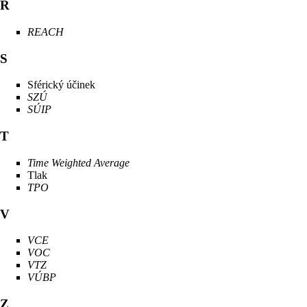
R
REACH
S
Sférický účinek
SZÚ
SÚIP
T
Time Weighted Average
Tlak
TPO
V
VCE
VOC
VTZ
VÚBP
Z