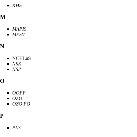
KHS
M
MAPIS
MPSV
N
NCHLaS
NSK
NSP
O
OOPP
OZO
OZO PO
P
PLS